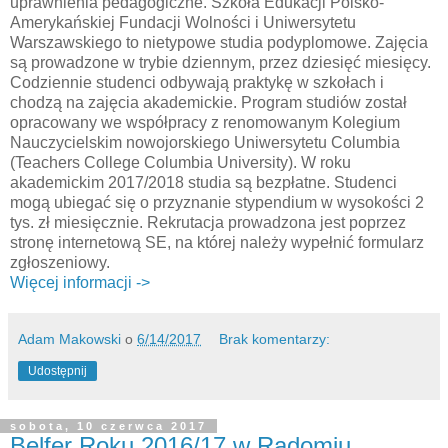
uprawnienia pedagogiczne. Szkoła Edukacji Polsko-
Amerykańskiej Fundacji Wolności i Uniwersytetu
Warszawskiego to nietypowe studia podyplomowe. Zajęcia
są prowadzone w trybie dziennym, przez dziesięć miesięcy.
Codziennie studenci odbywają praktykę w szkołach i
chodzą na zajęcia akademickie. Program studiów został
opracowany we współpracy z renomowanym Kolegium
Nauczycielskim nowojorskiego Uniwersytetu Columbia
(Teachers College Columbia University). W roku
akademickim 2017/2018 studia są bezpłatne. Studenci
mogą ubiegać się o przyznanie stypendium w wysokości 2
tys. zł miesięcznie. Rekrutacja prowadzona jest poprzez
stronę internetową SE, na której należy wypełnić formularz
zgłoszeniowy.
Więcej informacji ->
Adam Makowski
o
6/14/2017
Brak komentarzy:
Udostępnij
sobota, 10 czerwca 2017
Belfer Roku 2016/17 w Radomiu