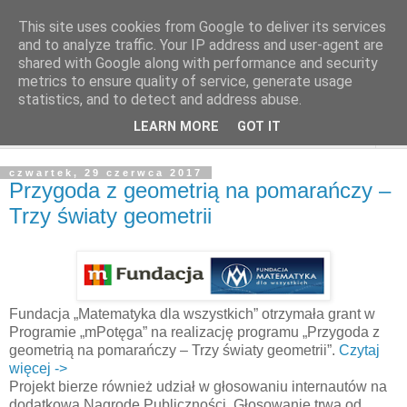
This site uses cookies from Google to deliver its services
and to analyze traffic. Your IP address and user-agent are
shared with Google along with performance and security
metrics to ensure quality of service, generate usage
statistics, and to detect and address abuse.
LEARN MORE
GOT IT
▼
czwartek, 29 czerwca 2017
Przygoda z geometrią na pomarańczy –
Trzy światy geometrii
Fundacja „Matematyka dla wszystkich” otrzymała grant w
Programie „mPotęga” na realizację programu „Przygoda z
geometrią na pomarańczy – Trzy światy geometrii”.
Czytaj
więcej ->
Projekt bierze również udział w głosowaniu internautów na
dodatkową Nagrodę Publiczności. Głosowanie trwa od