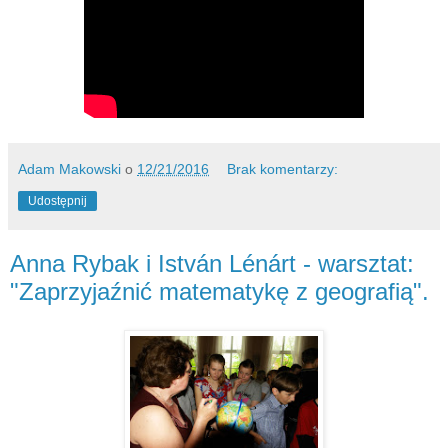
Adam Makowski
o
12/21/2016
Brak komentarzy:
Udostępnij
Anna Rybak i István Lénárt - warsztat:
"Zaprzyjaźnić matematykę z geografią".