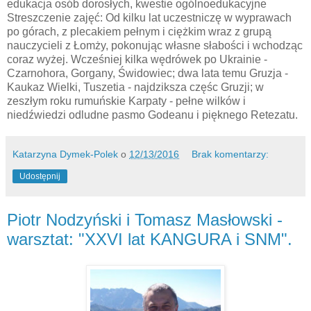
edukacja osób dorosłych, kwestie ogólnoedukacyjne
Streszczenie zajęć: Od kilku lat uczestniczę w wyprawach
po górach, z plecakiem pełnym i ciężkim wraz z grupą
nauczycieli z Łomży, pokonując własne słabości i wchodząc
coraz wyżej. Wcześniej kilka wędrówek po Ukrainie -
Czarnohora, Gorgany, Świdowiec; dwa lata temu Gruzja -
Kaukaz Wielki, Tuszetia - najdziksza częśc Gruzji; w
zeszłym roku rumuńskie Karpaty - pełne wilków i
niedźwiedzi odludne pasmo Godeanu i pięknego Retezatu.
Katarzyna Dymek-Polek
o
12/13/2016
Brak komentarzy:
Udostępnij
Piotr Nodzyński i Tomasz Masłowski -
warsztat: "XXVI lat KANGURA i SNM".