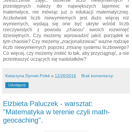
Streszczenie zajęć: Istnienie liczb niewymiernych i
przestępnych należy do największych tajemnic w
matematyce, nie mówiąc już o edukacji matematycznej.
Aczkolwiek liczb niewymiernych jest dużo więcej niż
wymiernych, wydają się one być ukryte wśród liczb
rzeczywistych z powodu „chaosu” swoich rozwinięć
dziesiętnych. Czy możemy wprowadzić jakiś porządek w
tym chaosie? Czy możemy „zracjonalizować” ważne rodzaje
liczb niewymiernych poprzez zmianę systemu liczbowego?
Co więcej, czy możemy zrobić to tak, aby przyciągnąć, a nie
przestraszyć uczących się nastolatków?
Katarzyna Dymek-Polek
o
12/20/2016
Brak komentarzy:
Udostępnij
Elżbieta Paluczek - warsztat:
"Matematyka w terenie czyli math-
geocaching".