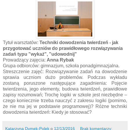
Tytuł warsztatów:
Techniki dowodzenia twierdzeń - jak
przygotować uczniów do prawidłowego rozwiązywania
zadań typu "wykaż", "udowodnij"
Prowadzący zajęcia:
Anna Rybak
Grupa odbiorców: gimnazjum, szkoła ponadgimnazjalna.
Streszczenie zajęć: Rozwiązywanie zadań na dowodzenie
sprawia uczniom dużo problemów. Podczas wykładu
zostaną poruszone następujące zagadnienia: Pojęcie
twierdzenia, jego elementy, budowa twierdzeń, prawidłowe
zapisy rozumowań; Trochę logiki w szkole jest niezbędne –
czego koniecznie trzeba nauczyć z zakresu logiki (pomimo,
że nie ma jej w podstawie programowej)? Różne techniki
dowodzenia twierdzeń: Kiedy je stosować?
Katarzyna Dymek-Polek
o
12/13/2016
Brak komentarzy: