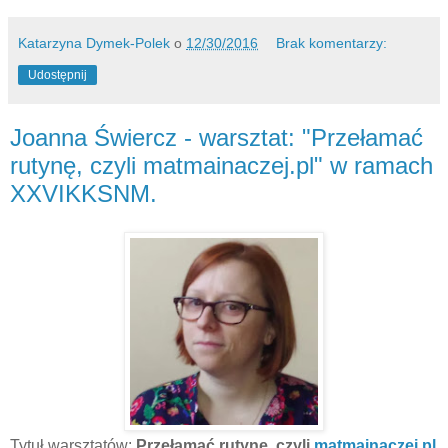
Katarzyna Dymek-Polek
o
12/30/2016
Brak komentarzy:
Udostępnij
Joanna Świercz - warsztat: "Przełamać
rutynę, czyli matmainaczej.pl" w ramach
XXVIKKSNM.
Tytuł warsztatów:
Przełamać rutynę, czyli
matmainaczej.pl