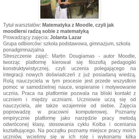
Tytuł warsztatów:
Matematyka z Moodle, czyli jak
moodlersi radzą sobie z matematyką
Prowadzący zajęcia:
Jolanta Lazar
Grupa odbiorców: szkoła podstawowa, gimnazjum, szkoła
ponadgimnazjalna
Streszczenie zajęć: Martin Dougiamas - autor Moodle,
tworząc platformę kierował się filozofią pedagogiki
konstruktywistycznej, czyli uczenia polegającego na
integracji nowych doświadczeń z już posiadaną wiedzą.
Rolą nauczyciela w tym procesie jest przede wszystkim
pomoc w samodzielnej nauce, wspieranie i motywowanie
ucznia. Praca na platformie pozwala na bliski kontakt z
uczniem i między uczniami. Uczniowie uczą się od
nauczyciela, ale także wzajemnie od siebie. Zajęcia
poprowadzę w pracowni komputerowej. Poznamy
empirycznie platformę jako narzędzie pracy metodą
odwróconej klasy, stosowania cyklu Kolba i oceniania
kształtującego. Na początku poznamy miejsce pracy moich
uczniów, wcielimy się w ich rolę i wykonamy kilka