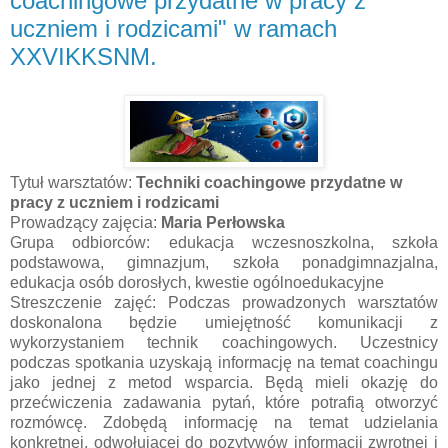
coachingowe przydatne w pracy z
uczniem i rodzicami" w ramach
XXVIKKSNM.
Tytuł warsztatów:
Techniki coachingowe przydatne w
pracy z uczniem i rodzicami
Prowadzący zajęcia:
Maria Perłowska
Grupa odbiorców: edukacja wczesnoszkolna, szkoła
podstawowa, gimnazjum, szkoła ponadgimnazjalna,
edukacja osób dorosłych, kwestie ogólnoedukacyjne
Streszczenie zajęć: Podczas prowadzonych warsztatów
doskonalona będzie umiejętność komunikacji z
wykorzystaniem technik coachingowych. Uczestnicy
podczas spotkania uzyskają informację na temat coachingu
jako jednej z metod wsparcia. Będą mieli okazję do
przećwiczenia zadawania pytań, które potrafią otworzyć
rozmówcę. Zdobędą informację na temat udzielania
konkretnej, odwołującej do pozytywów informacji zwrotnej i