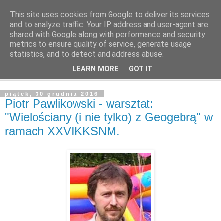
This site uses cookies from Google to deliver its services
and to analyze traffic. Your IP address and user-agent are
shared with Google along with performance and security
metrics to ensure quality of service, generate usage
statistics, and to detect and address abuse.
LEARN MORE
GOT IT
▼
piątek, 30 grudnia 2016
Piotr Pawlikowski - warsztat:
"Wielościany (i nie tylko) z Geogebrą" w
ramach XXVIKKSNM.