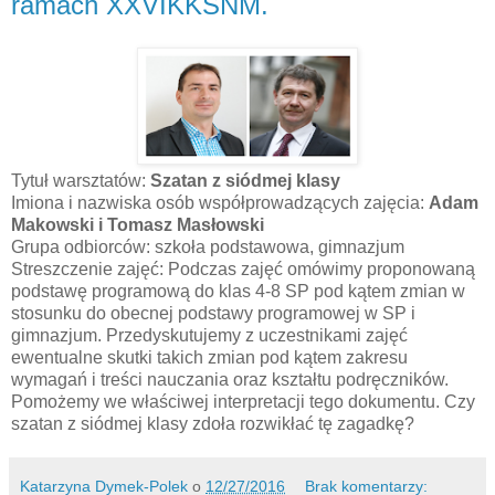
ramach XXVIKKSNM.
Tytuł warsztatów:
Szatan z siódmej klasy
Imiona i nazwiska osób współprowadzących zajęcia:
Adam
Makowski i Tomasz Masłowski
Grupa odbiorców: szkoła podstawowa, gimnazjum
Streszczenie zajęć: Podczas zajęć omówimy proponowaną
podstawę programową do klas 4-8 SP pod kątem zmian w
stosunku do obecnej podstawy programowej w SP i
gimnazjum. Przedyskutujemy z uczestnikami zajęć
ewentualne skutki takich zmian pod kątem zakresu
wymagań i treści nauczania oraz kształtu podręczników.
Pomożemy we właściwej interpretacji tego dokumentu. Czy
szatan z siódmej klasy zdoła rozwikłać tę zagadkę?
Katarzyna Dymek-Polek
o
12/27/2016
Brak komentarzy: