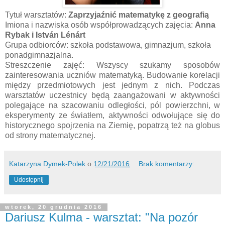
Tytuł warsztatów:
Zaprzyjaźnić matematykę z geografią
Imiona i nazwiska osób współprowadzących zajęcia:
Anna
Rybak i István Lénárt
Grupa odbiorców: szkoła podstawowa, gimnazjum, szkoła
ponadgimnazjalna.
Streszczenie zajęć: Wszyscy szukamy sposobów
zainteresowania uczniów matematyką. Budowanie korelacji
między przedmiotowych jest jednym z nich. Podczas
warsztatów uczestnicy będą zaangażowani w aktywności
polegające na szacowaniu odległości, pól powierzchni, w
eksperymenty ze światłem, aktywności odwołujące się do
historycznego spojrzenia na Ziemię, popatrzą też na globus
od strony matematycznej.
Katarzyna Dymek-Polek
o
12/21/2016
Brak komentarzy:
Udostępnij
wtorek, 20 grudnia 2016
Dariusz Kulma - warsztat: "Na pozór