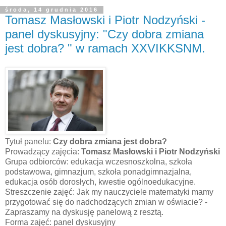
środa, 14 grudnia 2016
Tomasz Masłowski i Piotr Nodzyński -
panel dyskusyjny: "Czy dobra zmiana
jest dobra? " w ramach XXVIKKSNM.
Tytuł panelu:
Czy dobra zmiana jest dobra?
Prowadzący zajęcia:
Tomasz Masłowski i Piotr Nodzyński
Grupa odbiorców: edukacja wczesnoszkolna, szkoła
podstawowa, gimnazjum, szkoła ponadgimnazjalna,
edukacja osób dorosłych, kwestie ogólnoedukacyjne.
Streszczenie zajęć: Jak my nauczyciele matematyki mamy
przygotować się do nadchodzących zmian w oświacie? -
Zapraszamy na dyskusję panelową z resztą.
Forma zajęć: panel dyskusyjny