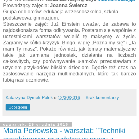
Prowadzący zajęcia:
Joanna Świercz
Grupa odbiorców: edukacja wczesnoszkolna, szkoła
podstawowa, gimnazjum.
Streszczenie zajęć: Już Einstein uważał, że zabawa to
najdoskonalsza forma odkrywania. Postaram się wspólnie z
uczestnikami warsztatów wcielić tę maksymę w życie.
Zagramy w kółko-krzyżyk, Bingo, w grę „Poznajmy się” i „Ja
mam Ty masz”. Pokaże również, jak tematy matematyczne
takie jak zamiana jednostek, działania na liczbach
całkowitych, czy porównywanie ułamków przedstawiam z
użyciem przykładów bliskim dzieciom. Będzie też czas na
zastosowanie narzędzi multimedialnych, które tak bardzo
lubią nasi uczniowie.
Katarzyna Dymek-Polek
o
12/30/2016
Brak komentarzy:
Udostępnij
czwartek, 29 grudnia 2016
Maria Perłowska - warsztat: "Techniki