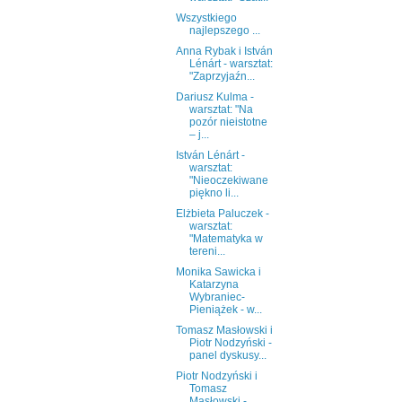
Wszystkiego
najlepszego ...
Anna Rybak i István
Lénárt - warsztat:
"Zaprzyjaźn...
Dariusz Kulma -
warsztat: "Na
pozór nieistotne
– j...
István Lénárt -
warsztat:
"Nieoczekiwane
piękno li...
Elżbieta Paluczek -
warsztat:
"Matematyka w
tereni...
Monika Sawicka i
Katarzyna
Wybraniec-
Pieniążek - w...
Tomasz Masłowski i
Piotr Nodzyński -
panel dyskusy...
Piotr Nodzyński i
Tomasz
Masłowski -