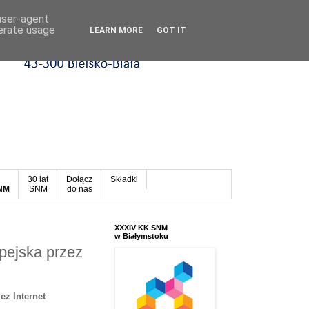
 user-agent
nerate usage
LEARN MORE
GOT IT
30 lat
Dołącz
Składki
SNM
SNM
do nas
XXXIV KK SNM
w Białymstoku
pejska przez
ez Internet