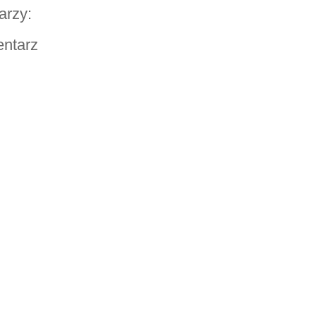
arzy:
entarz