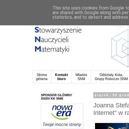
This site uses cookies from Google to 
are shared with Google along with per
statistics, and to detect and address
Strona
Kontakt
Władze
Oddziały, Koła,
główna
biuro
SNM
Grupy Robocze SNM
SPONSOR GŁÓWNY
piątek, 30 gru
XXXIV KK SNM
Joanna Stefa
Internet" w