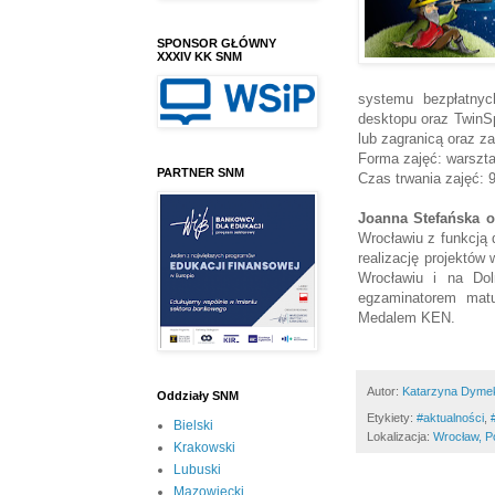
SPONSOR GŁÓWNY
XXXIV KK SNM
systemu bezpłatnych
desktopu oraz TwinS
lub zagranicą oraz z
Forma zajęć: warszta
PARTNER SNM
Czas trwania zajęć: 
Joanna Stefańska o
Wrocławiu z funkcją
realizację projektó
Wrocławiu i na Dol
egzaminatorem mat
Medalem KEN.
Autor:
Katarzyna Dyme
Oddziały SNM
Etykiety:
#aktualności
,
Bielski
Lokalizacja:
Wrocław, P
Krakowski
Lubuski
Mazowiecki