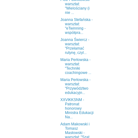
warsztat:
"Wielościany (i
nie ...
Joanna Stefańska -
warsztat:
"eTwinning -
współpra...
Joanna Świercz -
warsztat:
"Przełamać
rutynę, czyl...
Maria Perłowska -
warsztat:
"Techniki
coachingowe ...
Maria Perłowska -
warsztat:
"Przywództwo
edukacyjn...
XXVIKKSNM -
Patronat
honorowy
Ministra Edukacji
Na...
Adam Makowski i
Tomasz
Masłowski -
warsztat: "Szat...