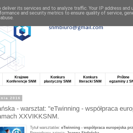
deliver its services and to analyze traffic. Your IP address and
formance and security metrics to ensure quality of service, ge
 abuse.
Krajowe
Konkurs
Konkurs
Próbne
Konferencje SNM
plastyczny SNM
literacki SNM
egzaminy z 
dnia 2016
ńska - warsztat: "eTwinning - współpraca euro
 ramach XXVIKKSNM.
Tytuł warsztatów:
eTwinning - współpraca europejska prz
Prowadzący zajęcia:
Joanna Stefańska