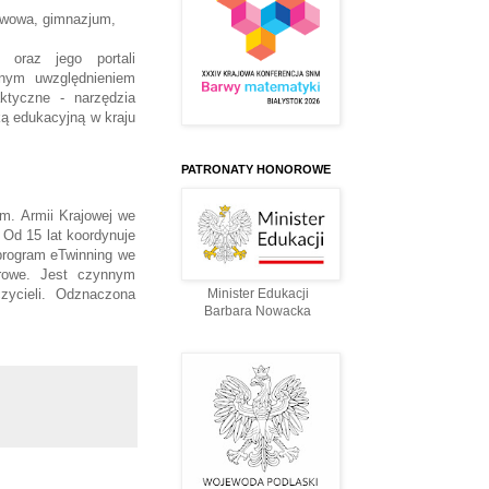
awowa, gimnazjum,
 oraz jego portali
lnym uwzględnieniem
aktyczne - narzędzia
ą edukacyjną w kraju
PATRONATY HONOROWE
m. Armii Krajowej we
Od 15 lat koordynuje
program eTwinning we
erowe. Jest czynnym
ycieli. Odznaczona
Minister Edukacji
Barbara Nowacka