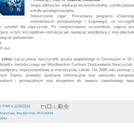
Grupa odbiorców: edukacja wczesnoszkolna, szkoła podst
szkoła ponadgimnazjalna.
Streszczenie zajęć: Prezentacja programu eTwinning
internetowych (europejskiego i krajowego), ze szczegó
 szkoleń dla nauczycieli. Po zarejestrowaniu uczestników, zajęcia pr
pace, w tym szczegółowe instrukcje jak nawiązać współpracę z inna placówk
awiązać partnerstwo.
t
90 min
 sobie:
Łączę pracę nauczycielki języka angielskiego w Gimnazjum nr 18 i
 doradcy metodycznego we Wrocławskim Centrum Doskonalenia Nauczycieli. 
w współpracy międzynarodowej w macierzystej szkole. Od 2008 roku promuje 
nym Śląsku, prowadzi spotkania informacyjne oraz warsztaty komput
uralnym i gimnazjalnym oraz ekspertem ds. awansu zawodowego naucz
k-Polek
o
12/30/2016
#warsztaty
,
#wydarzenia
,
#XXVISNM
olska