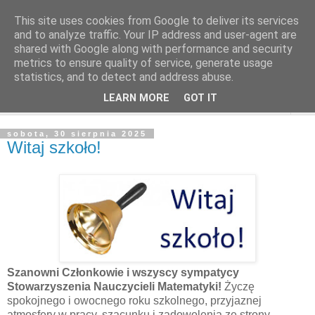
This site uses cookies from Google to deliver its services
and to analyze traffic. Your IP address and user-agent are
shared with Google along with performance and security
metrics to ensure quality of service, generate usage
statistics, and to detect and address abuse.
LEARN MORE
GOT IT
▼
sobota, 30 sierpnia 2025
Witaj szkoło!
Szanowni Członkowie i wszyscy sympatycy
Stowarzyszenia Nauczycieli Matematyki!
Życzę
spokojnego i owocnego roku szkolnego, przyjaznej
atmosfery w pracy, szacunku i zadowolenia ze strony