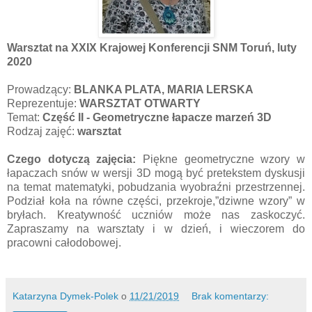
Warsztat na XXIX Krajowej Konferencji SNM Toruń, luty
2020
Prowadzący:
BLANKA PLATA,
MARIA LERSKA
Reprezentuje:
WARSZTAT OTWARTY
Temat:
Część II - Geometryczne łapacze marzeń 3D
Rodzaj zajęć:
warsztat
Czego dotyczą zajęcia:
Piękne geometryczne wzory w
łapaczach snów w wersji 3D mogą być pretekstem dyskusji
na temat matematyki, pobudzania wyobraźni przestrzennej.
Podział koła na równe części, przekroje,”dziwne wzory” w
bryłach. Kreatywność uczniów może nas zaskoczyć.
Zapraszamy na warsztaty i w dzień, i wieczorem do
pracowni całodobowej.
Katarzyna Dymek-Polek
o
11/21/2019
Brak komentarzy: