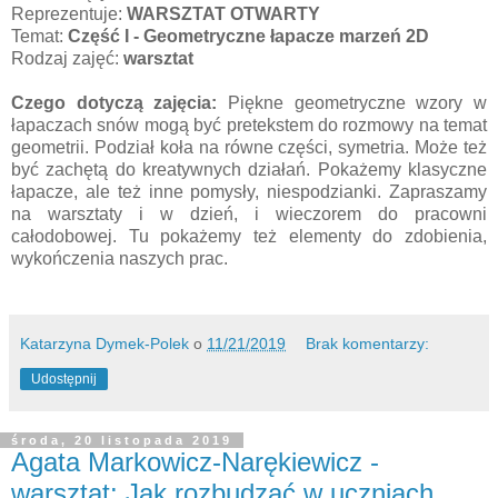
Reprezentuje:
WARSZTAT OTWARTY
Temat:
Część I - Geometryczne łapacze marzeń 2D
Rodzaj zajęć:
warsztat
Czego dotyczą zajęcia:
Piękne geometryczne wzory w
łapaczach snów mogą być pretekstem do rozmowy na temat
geometrii. Podział koła na równe części, symetria. Może też
być zachętą do kreatywnych działań. Pokażemy klasyczne
łapacze, ale też inne pomysły, niespodzianki. Zapraszamy
na warsztaty i w dzień, i wieczorem do pracowni
całodobowej. Tu pokażemy też elementy do zdobienia,
wykończenia naszych prac.
Katarzyna Dymek-Polek
o
11/21/2019
Brak komentarzy:
Udostępnij
środa, 20 listopada 2019
Agata Markowicz-Narękiewicz -
warsztat: Jak rozbudzać w uczniach