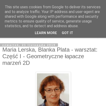
This site uses cookies from Google to deliver its services
and to analyze traffic. Your IP address and user-agent are
shared with Google along with performance and security
metrics to ensure quality of service, generate usage
statistics, and to detect and address abuse.
LEARN MORE
GOT IT
▼
czwartek, 21 listopada 2019
Maria Lerska, Blanka Plata - warsztat:
Część I - Geometryczne łapacze
marzeń 2D