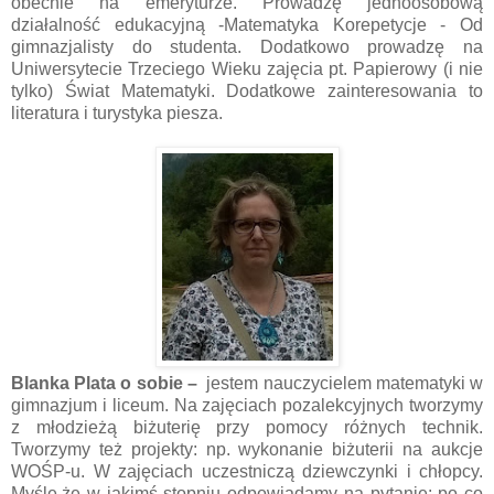
obecnie na emeryturze. Prowadzę jednoosobową
działalność edukacyjną -Matematyka Korepetycje - Od
gimnazjalisty do studenta. Dodatkowo prowadzę na
Uniwersytecie Trzeciego Wieku zajęcia pt. Papierowy (i nie
tylko) Świat Matematyki. Dodatkowe zainteresowania to
literatura i turystyka piesza.
Blanka Plata o sobie –
jestem nauczycielem matematyki w
gimnazjum i liceum. Na zajęciach pozalekcyjnych tworzymy
z młodzieżą biżuterię przy pomocy różnych technik.
Tworzymy też projekty: np. wykonanie biżuterii na aukcje
WOŚP-u. W zajęciach uczestniczą dziewczynki i chłopcy.
Myślę,że w jakimś stopniu odpowiadamy na pytanie: po co