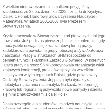
Z wielkim niedowierzaniem i smutkiem przyjęliśmy
wiadomość, że 23 października 2023 r. zmarła dr Krystyna
Dałek, Członek Honorowy Stowarzyszenia Nauczycieli
Matematyki. W latach 2001-2007 była Prezesem
Stowarzyszenia.
Krysia pracowała w Stowarzyszeniu od pierwszych dni jego
powstania. Już podczas pierwszej bielskiej konferencji, gdy
nauczyciele oswajali się z warsztatową formą pracy,
zadeklarowała powołanie grupy roboczej
Indywidualizacja
nauczania
. Pracę w strukturach SNM rozpoczęła od
pełnienia funkcji skarbnika Zarządu Głównego. W kolejnych
latach pracy na rzecz SNM koordynowała organizacje wielu
krajowych konferencji, projektów, sprzyjała wszelkim
inicjatywom w tych regionach Polski, gdzie powstawały
Oddziały Stowarzyszenia. Jej pasją była dydaktyka i
metodyka nauczania matematyki. Na każdą konferencję
krajową lub regionalną przywoziła nowe pomysły i dzieliła
się nimi z nauczycielami z całej Polski.
Dbała szczególnie o studentów i młodych nauczycieli, dla
których, jej zdaniem, wiedza psychologiczno-pedagogiczna