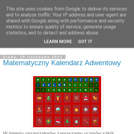
This site uses cookies from Google to deliver its services
and to analyze traffic. Your IP address and user-agent are
shared with Google along with performance and security
metrics to ensure quality of service, generate usage
statistics, and to detect and address abuse.
LEARN MORE
GOT IT
▼
środa, 29 listopada 2023
Matematyczny Kalendarz Adwentowy
W imieniu organizatorów zapraszamy uczniów szkół