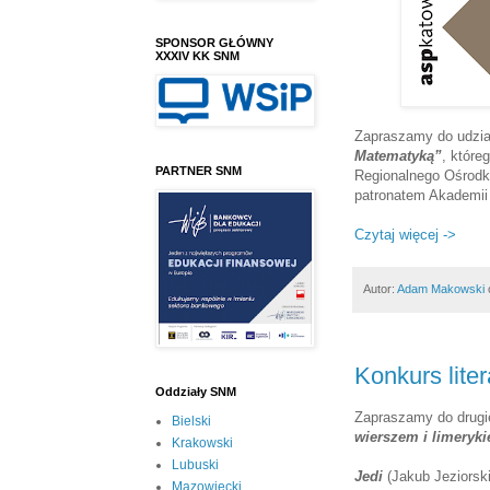
SPONSOR GŁÓWNY
XXXIV KK SNM
Zapraszamy do udzia
Matematyką”
, które
PARTNER SNM
Regionalnego Ośrodk
patronatem Akademii
Czytaj więcej ->
Autor:
Adam Makowski
Konkurs lite
Oddziały SNM
Zapraszamy do drugi
Bielski
wierszem i limeryk
Krakowski
Lubuski
Jedi
(Jakub Jeziorski
Mazowiecki