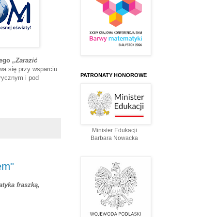
nego
„Zarazić
wa się przy wsparciu
PATRONATY HONOROWE
rycznym i pod
Minister Edukacji
Barbara Nowacka
em"
tyka fraszką,