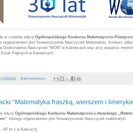
łu w czwartej edycji
Ogólnopolskiego Konkursu Matematyczno-Plastycz
go organizatorem jest Stowarzyszenie Nauczycieli Matematyki. Konkurs odby
a Doskonalenia Nauczycieli “WOM” w Katowicach oraz przy wsparciu meryto
 Sztuk Pięknych w Katowicach.
o
2/18/2021
Brak komentarzy:
racki "Matematyka fraszką, wierszem i limeryki
ej edycji
Ogólnopolskiego Konkursu Matematyczno-Literackiego
„Matema
iem”
, którego organizatorem jest Stowarzyszenie Nauczycieli matematyki.
, SP nr 1 w Kielcach)