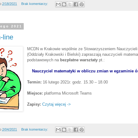
o
2/18/2021
Brak komentarzy:
tego 2021
-line
MCDN w Krakowie wspólnie ze Stowarzyszeniem Nauczycieli
(Oddziały Krakowski i Bielski) zapraszają nauczycieli matema
podstawowych na
bezpłatne warsztaty
pt.:
Nauczyciel matematyki w obliczu zmian w egzaminie ó
Termin:
16 lutego 2021r. godz. 15.30 – 18.00
Miejsce:
platforma Microsoft Teams
Zapisy:
Czytaj więcej ->
o
2/04/2021
Brak komentarzy: