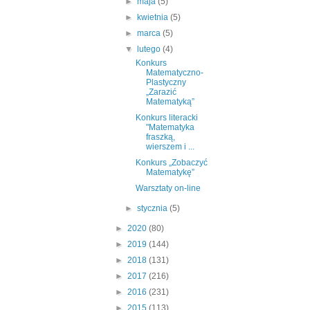
►
maja
(5)
►
kwietnia
(5)
►
marca
(5)
▼
lutego
(4)
Konkurs
Matematyczno-
Plastyczny
„Zarazić
Matematyką”
Konkurs literacki
"Matematyka
fraszką,
wierszem i ...
Konkurs „Zobaczyć
Matematykę”
Warsztaty on-line
►
stycznia
(5)
►
2020
(80)
►
2019
(144)
►
2018
(131)
►
2017
(216)
►
2016
(231)
►
2015
(113)