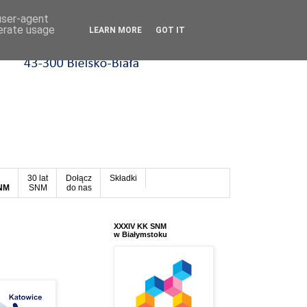
 user-agent
nerate usage
LEARN MORE
GOT IT
30 lat
Dołącz
Składki
SNM
SNM
do nas
XXXIV KK SNM
w Białymstoku