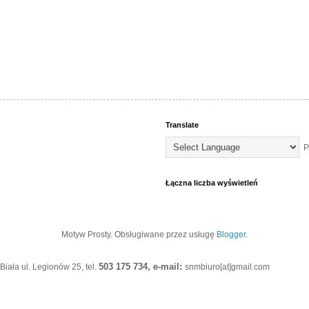
Translate
P
Łączna liczba wyświetleń
Motyw Prosty. Obsługiwane przez usługę
Blogger
.
503 175 734, e-mail:
iała ul. Legionów 25, tel.
snmbiuro[at]gmail.com