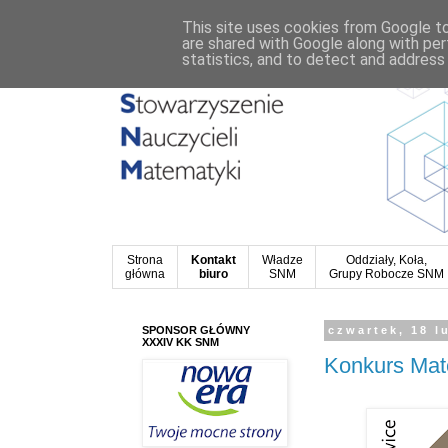
This site uses cookies from Google to 
are shared with Google along with per
statistics, and to detect and address
Strona
Kontakt
Władze
Oddziały, Koła,
główna
biuro
SNM
Grupy Robocze SNM
SPONSOR GŁÓWNY
czwartek, 18 l
XXXIV KK SNM
Konkurs Mat