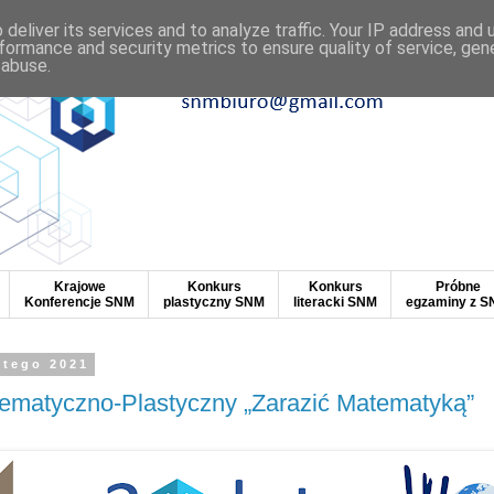
deliver its services and to analyze traffic. Your IP address and
formance and security metrics to ensure quality of service, ge
 abuse.
Krajowe
Konkurs
Konkurs
Próbne
Konferencje SNM
plastyczny SNM
literacki SNM
egzaminy z 
utego 2021
ematyczno-Plastyczny „Zarazić Matematyką”