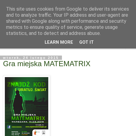
This site uses cookies from Google to deliver its services
and to analyze traffic. Your IP address and user-agent are
shared with Google along with performance and security
metrics to ensure quality of service, generate usage
statistics, and to detect and address abuse.
LEARN MORE
GOT IT
▼
wtorek, 24 lutego 2015
Gra miejska MATEMATRIX