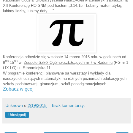
Radomski Oddział Stowarzyszenia Nauczycieli Matematyki zaprasza na
XII Konferencję RO SNM pod hasłem „3.14.15 - Lubimy matematykę,
lubimy liczby, lubimy daty… ”.
Konferencja odbędzie się w sobotę 14 marca 2015 roku w godzinach od
00
00
9
-15
w
Zespole Szkół Ogólnokształcących nr 7 w Radomiu
(PG nr 1
i IX LO) ul. Staromiejska 11
W programie konferencji planowane są warsztaty i wykłady dla
nauczycieli uczących matematyki na różnych poziomach edukacyjnych –
szkoły podstawowej, gimnazjum, szkół ponadgimnazjalnych.
Zobacz więcej
Unknown
o
2/19/2015
Brak komentarzy:
Udostępnij