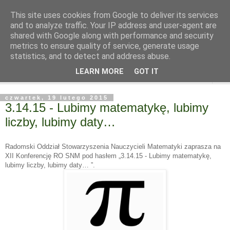
This site uses cookies from Google to deliver its services
and to analyze traffic. Your IP address and user-agent are
shared with Google along with performance and security
metrics to ensure quality of service, generate usage
statistics, and to detect and address abuse.
LEARN MORE
GOT IT
▼
czwartek, 19 lutego 2015
3.14.15 - Lubimy matematykę, lubimy
liczby, lubimy daty…
Radomski Oddział Stowarzyszenia Nauczycieli Matematyki zaprasza na
XII Konferencję RO SNM pod hasłem „3.14.15 - Lubimy matematykę,
lubimy liczby, lubimy daty… ”.