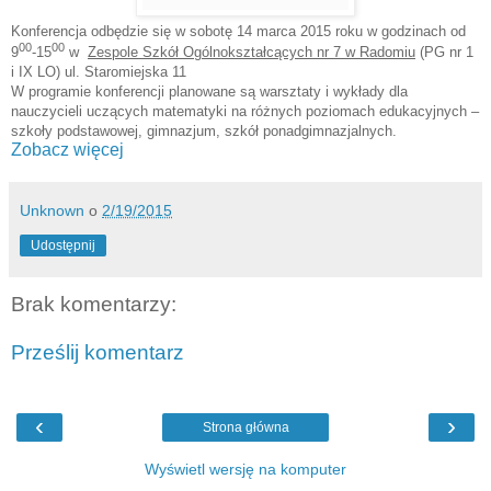
Konferencja odbędzie się w sobotę 14 marca 2015 roku w godzinach od
00
00
9
-15
w
Zespole Szkół Ogólnokształcących nr 7 w Radomiu
(PG nr 1
i IX LO) ul. Staromiejska 11
W programie konferencji planowane są warsztaty i wykłady dla
nauczycieli uczących matematyki na różnych poziomach edukacyjnych –
szkoły podstawowej, gimnazjum, szkół ponadgimnazjalnych.
Zobacz więcej
Unknown
o
2/19/2015
Udostępnij
Brak komentarzy:
Prześlij komentarz
‹
›
Strona główna
Wyświetl wersję na komputer