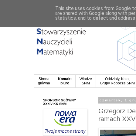
This site uses cookies from Google to 
are shared with Google along with per
statistics, and to detect and address
Strona
Kontakt
Władze
Oddziały, Koła,
główna
biuro
SNM
Grupy Robocze SNM
SPONSOR GŁÓWNY
czwartek, 1 gr
XXXIV KK SNM
Grzegorz Der
ramach XX