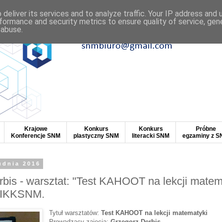
deliver its services and to analyze traffic. Your IP address and
formance and security metrics to ensure quality of service, ge
 abuse.
Krajowe
Konkurs
Konkurs
Próbne
Konferencje SNM
plastyczny SNM
literacki SNM
egzaminy z 
udnia 2016
bis - warsztat: "Test KAHOOT na lekcji matem
VIKKSNM.
Tytuł warsztatów:
Test KAHOOT na lekcji matematyki
Prowadzący zajęcia:
Grzegorz Derbis