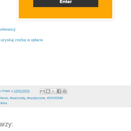
onferencji
 uzyskaj zniżkę w opłacie
k-Polek
o
12/01/2016
,
#snm
,
#warsztaty
,
‪#‎wydarzenie‬
,
#XXVISNM
olska
arzy: