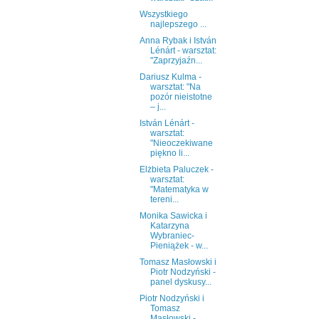
Wszystkiego
najlepszego ...
Anna Rybak i István
Lénárt - warsztat:
"Zaprzyjaźn...
Dariusz Kulma -
warsztat: "Na
pozór nieistotne
– j...
István Lénárt -
warsztat:
"Nieoczekiwane
piękno li...
Elżbieta Paluczek -
warsztat:
"Matematyka w
tereni...
Monika Sawicka i
Katarzyna
Wybraniec-
Pieniążek - w...
Tomasz Masłowski i
Piotr Nodzyński -
panel dyskusy...
Piotr Nodzyński i
Tomasz
Masłowski -