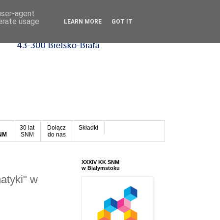
 user-agent
nerate usage
LEARN MORE
GOT IT
30 lat
Dołącz
Składki
SNM
SNM
do nas
XXXIV KK SNM
w Białymstoku
atyki" w