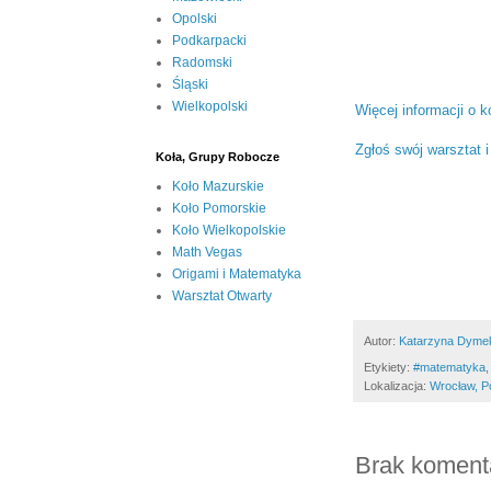
Opolski
Podkarpacki
Radomski
Śląski
Wielkopolski
Więcej informacji o k
Zgłoś swój warsztat i
Koła, Grupy Robocze
Koło Mazurskie
Koło Pomorskie
Koło Wielkopolskie
Math Vegas
Origami i Matematyka
Warsztat Otwarty
Autor:
Katarzyna Dyme
Etykiety:
#‎matematyka‬
Lokalizacja:
Wrocław, P
Brak koment