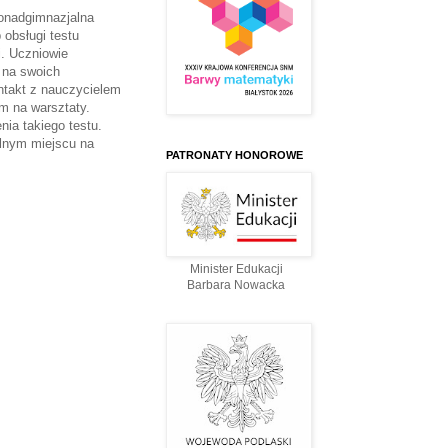
onadgimnazjalna
obsługi testu
i. Uczniowie
 na swoich
ntakt z nauczycielem
m na warsztaty.
ia takiego testu.
lnym miejscu na
PATRONATY HONOROWE
Minister Edukacji
Barbara Nowacka