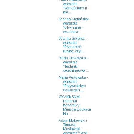
warsztat:
"Wielościany (i
nie ...
Joanna Stefańska -
warsztat:
"eTwinning -
współpra...
Joanna Świercz -
warsztat:
"Przełamać
rutynę, czyl...
Maria Perłowska -
warsztat:
"Techniki
coachingowe ...
Maria Perłowska -
warsztat:
"Przywództwo
edukacyjn...
XXVIKKSNM -
Patronat
honorowy
Ministra Edukacji
Na...
Adam Makowski i
Tomasz
Masłowski -
warsztat: "Szat...