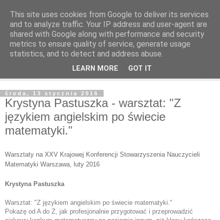
This site uses cookies from Google to deliver its services
and to analyze traffic. Your IP address and user-agent are
shared with Google along with performance and security
metrics to ensure quality of service, generate usage
statistics, and to detect and address abuse.
LEARN MORE
GOT IT
▼
środa, 13 stycznia 2016
Krystyna Pastuszka - warsztat: "Z
językiem angielskim po świecie
matematyki."
Warsztaty na XXV Krajowej Konferencji Stowarzyszenia Nauczycieli
Matematyki Warszawa
, luty 2016
Krystyna Pastuszka
Warsztat: "
Z językiem angielskim po świecie matematyki."
Pokażę od A do Z, jak profesjonalnie przygotować i przeprowadzić 