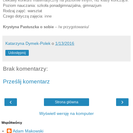
ciekawy konkurs matematyczny na poziomie innym, niż klasy kończące.
Poziom nauczania: szkoła ponadgimnazjalna, gimnazjum
Rodzaj zajęć: warsztat
Czego dotyczą zajęcia:
inne
Krystyna Pastuszka o sobie
 – /w przygotowaniu/
Katarzyna Dymek-Polek
o
1/13/2016
Udostępnij
Brak komentarzy:
Prześlij komentarz
‹
›
Strona główna
Wyświetl wersję na komputer
Współtwórcy
Adam Makowski