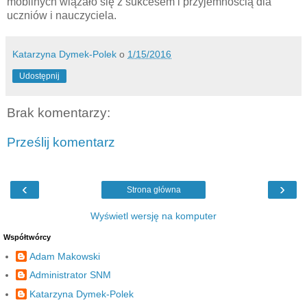
mobilnych wiązało się z sukcesem i przyjemnością dla
uczniów i nauczyciela.
Katarzyna Dymek-Polek
o
1/15/2016
Udostępnij
Brak komentarzy:
Prześlij komentarz
‹
›
Strona główna
Wyświetl wersję na komputer
Współtwórcy
Adam Makowski
Administrator SNM
Katarzyna Dymek-Polek