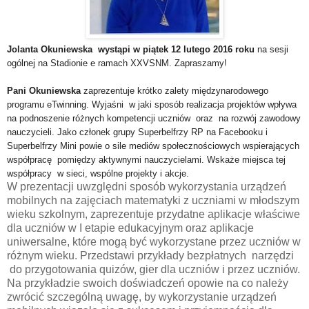
Jolanta Okuniewska
wystąpi w piątek 12 lutego 2016 roku
na sesji
ogólnej na Stadionie e ramach XXVSNM. Zapraszamy!
Pani Okuniewska
zaprezentuje krótko zalety międzynarodowego
programu eTwinning. Wyjaśni w jaki sposób realizacja projektów wpływa
na podnoszenie różnych kompetencji uczniów oraz na rozwój zawodowy
nauczycieli. Jako członek grupy Superbelfrzy RP na Facebooku i
Superbelfrzy Mini powie o sile mediów społecznościowych wspierających
współpracę pomiędzy aktywnymi nauczycielami. Wskaże miejsca tej
współpracy w sieci, wspólne projekty i akcje.
W prezentacji uwzględni sposób wykorzystania urządzeń
mobilnych na zajęciach matematyki z uczniami w młodszym
wieku szkolnym, zaprezentuje przydatne aplikacje właściwe
dla uczniów w I etapie edukacyjnym oraz aplikacje
uniwersalne, które mogą być wykorzystane przez uczniów w
różnym wieku. Przedstawi przykłady bezpłatnych narzędzi
do przygotowania quizów, gier dla uczniów i przez uczniów.
Na przykładzie swoich doświadczeń opowie na co należy
zwrócić szczególną uwagę, by wykorzystanie urządzeń