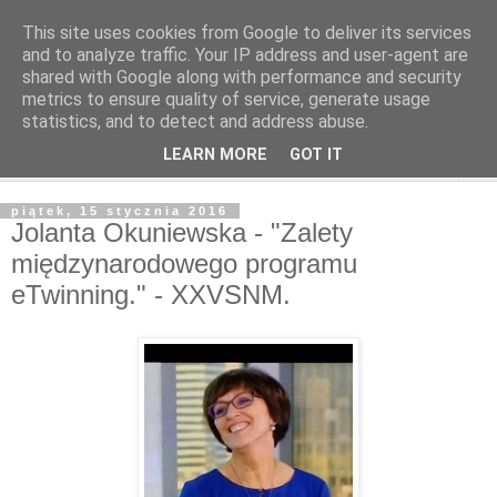
This site uses cookies from Google to deliver its services
and to analyze traffic. Your IP address and user-agent are
shared with Google along with performance and security
metrics to ensure quality of service, generate usage
statistics, and to detect and address abuse.
LEARN MORE
GOT IT
▼
piątek, 15 stycznia 2016
Jolanta Okuniewska - "Zalety
międzynarodowego programu
eTwinning." - XXVSNM.