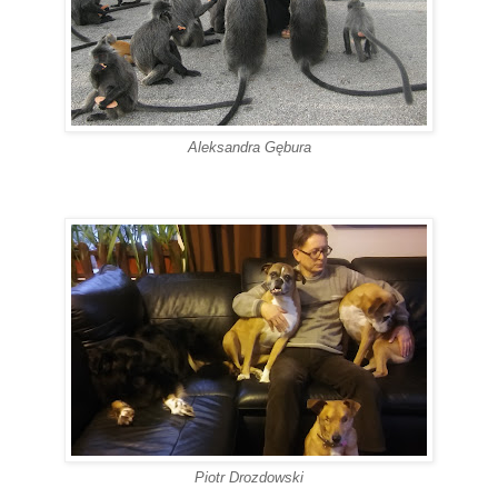
Aleksandra Gębura
Piotr Drozdowski