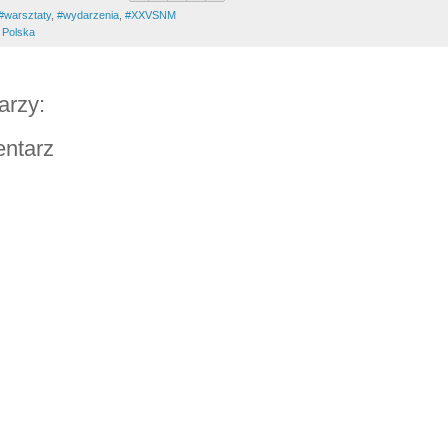
#warsztaty
,
#wydarzenia
,
#XXVSNM
 Polska
arzy:
entarz