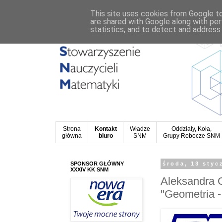
This site uses cookies from Google to 
are shared with Google along with per
statistics, and to detect and address
Strona
Kontakt
Władze
Oddziały, Koła,
główna
biuro
SNM
Grupy Robocze SNM
SPONSOR GŁÓWNY
środa, 13 styc
XXXIV KK SNM
Aleksandra G
"Geometria -