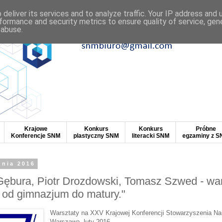
deliver its services and to analyze traffic. Your IP address and
formance and security metrics to ensure quality of service, ge
 abuse.
Krajowe
Konkurs
Konkurs
Próbne
Konferencje SNM
plastyczny SNM
literacki SNM
egzaminy z 
znia 2016
ębura, Piotr Drozdowski, Tomasz Szwed - war
 od gimnazjum do matury."
Warsztaty na XXV Krajowej Konferencji Stowarzyszenia Na
Warszawa
, luty 2016