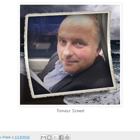
Tomasz Szwed
k-Polek
o
1/13/2016