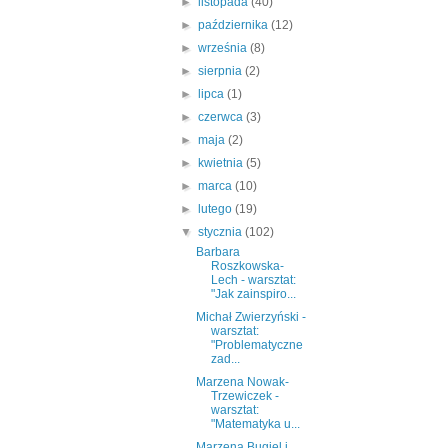
►
listopada
(40)
►
października
(12)
►
września
(8)
►
sierpnia
(2)
►
lipca
(1)
►
czerwca
(3)
►
maja
(2)
►
kwietnia
(5)
►
marca
(10)
►
lutego
(19)
▼
stycznia
(102)
Barbara
Roszkowska-
Lech - warsztat:
"Jak zainspiro...
Michał Zwierzyński -
warsztat:
"Problematyczne
zad...
Marzena Nowak-
Trzewiczek -
warsztat:
"Matematyka u...
Marzena Bugiel i