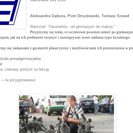
Aleksandra Gębura, Piotr Drozdowski, Tomasz Szwed
Warsztat: "Geometria - od gimnazjum do matury."
Przyjrzymy się temu, co uczniowie powinni umieć po gimnazjum
jum, jak na ich podstawie tworzyć i rozwiązywać nowe zadania typu licealnego.
emy się zadaniami z geometrii płaszczyzny i możliwościami ich przeniesienia w prz
zkoła ponadgimnazjalna
at
ia:
ciekawy pomysł na lekcję
e
 – /w przygotowaniu/