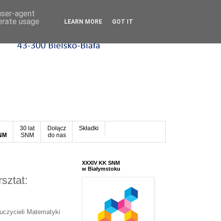
 user-agent
nerate usage
LEARN MORE
GOT IT
30 lat
Dołącz
Składki
SNM
SNM
do nas
XXXIV KK SNM
w Białymstoku
sztat:
uczycieli Matematyki