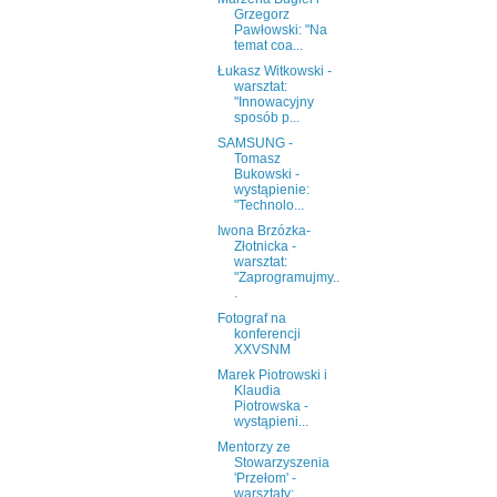
Grzegorz
Pawłowski: "Na
temat coa...
Łukasz Witkowski -
warsztat:
"Innowacyjny
sposób p...
SAMSUNG -
Tomasz
Bukowski -
wystąpienie:
"Technolo...
Iwona Brzózka-
Złotnicka -
warsztat:
"Zaprogramujmy..
.
Fotograf na
konferencji
XXVSNM
Marek Piotrowski i
Klaudia
Piotrowska -
wystąpieni...
Mentorzy ze
Stowarzyszenia
'Przełom' -
warsztaty: ...