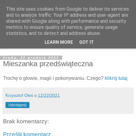
This site uses cookies from Google to deliver its services
and to analyze traffic. Your IP address and user-agent are
shared with Google along with performance and security
metrics to ensure quality of service, generate usage
statistics, and to detect and address abuse.
LEARN MORE
GOT IT
▼
środa, 22 grudnia 2021
Mieszanka przedświąteczna
Trochę o głowie, magii i pokonywaniu. Czego?
kliknij tutaj
Krzysztof Oleś
o
12/22/2021
Udostępnij
Brak komentarzy:
Prześlij komentarz