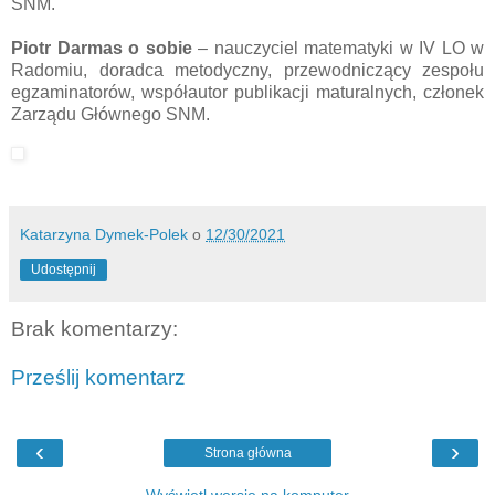
SNM.
Piotr Darmas o sobie
– nauczyciel matematyki w IV LO w
Radomiu, doradca metodyczny, przewodniczący zespołu
egzaminatorów, współautor publikacji maturalnych, członek
Zarządu Głównego SNM.
Katarzyna Dymek-Polek
o
12/30/2021
Udostępnij
Brak komentarzy:
Prześlij komentarz
‹
›
Strona główna
Wyświetl wersję na komputer