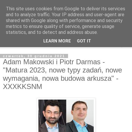
This site uses cookies from Google to deliver its services
and to analyze traffic. Your IP address and user-agent are
shared with Google along with performance and security
metrics to ensure quality of service, generate usage
statistics, and to detect and address abuse.
LEARN MORE
GOT IT
▼
czwartek, 30 grudnia 2021
Adam Makowski i Piotr Darmas -
"Matura 2023, nowe typy zadań, nowe
wymagania, nowa budowa arkusza" -
XXXKKSNM