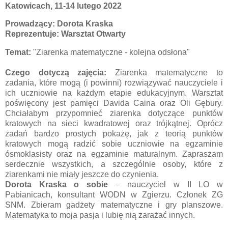
Katowicach, 11-14 lutego 2022
Prowadzący: Dorota Kraska
Reprezentuje: Warsztat Otwarty
Temat:
"Ziarenka matematyczne - kolejna odsłona"
Czego dotyczą zajęcia:
Ziarenka matematyczne to
zadania, które mogą (i powinni) rozwiązywać nauczyciele i
ich uczniowie na każdym etapie edukacyjnym. Warsztat
poświęcony jest pamięci Davida Caina oraz Oli Gębury.
Chciałabym przypomnieć ziarenka dotyczące punktów
kratowych na sieci kwadratowej oraz trójkątnej. Oprócz
zadań bardzo prostych pokażę, jak z teorią punktów
kratowych mogą radzić sobie uczniowie na egzaminie
ósmoklasisty oraz na egzaminie maturalnym. Zapraszam
serdecznie wszystkich, a szczególnie osoby, które z
ziarenkami nie miały jeszcze do czynienia.
Dorota Kraska o sobie
– nauczyciel w II LO w
Pabianicach, konsultant WODN w Zgierzu. Członek ZG
SNM. Zbieram gadżety matematyczne i gry planszowe.
Matematyka to moja pasja i lubię nią zarażać innych.