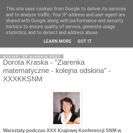
This site uses cookies from Google to deliver its services
and to analyze traffic. Your IP address and user-agent are
shared with Google along with performance and security
metrics to ensure quality of service, generate usage
statistics, and to detect and address abuse.
LEARN MORE
GOT IT
▼
wtorek, 28 grudnia 2021
Dorota Kraska - "Ziarenka
matematyczne - kolejna odsłona" -
XXXKKSNM
Warsztaty podczas XXX Krajowej Konferencji SNM w