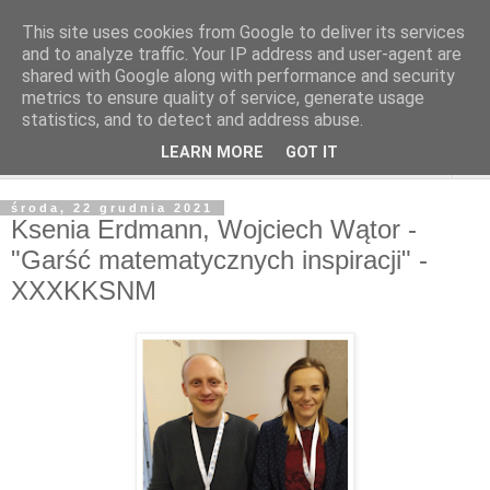
This site uses cookies from Google to deliver its services
and to analyze traffic. Your IP address and user-agent are
shared with Google along with performance and security
metrics to ensure quality of service, generate usage
statistics, and to detect and address abuse.
LEARN MORE
GOT IT
▼
środa, 22 grudnia 2021
Ksenia Erdmann, Wojciech Wątor -
"Garść matematycznych inspiracji" -
XXXKKSNM