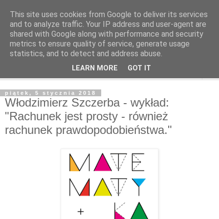
This site uses cookies from Google to deliver its services
and to analyze traffic. Your IP address and user-agent are
shared with Google along with performance and security
metrics to ensure quality of service, generate usage
statistics, and to detect and address abuse.
LEARN MORE
GOT IT
▼
piątek, 5 stycznia 2018
Włodzimierz Szczerba - wykład:
"Rachunek jest prosty - również
rachunek prawdopodobieństwa."