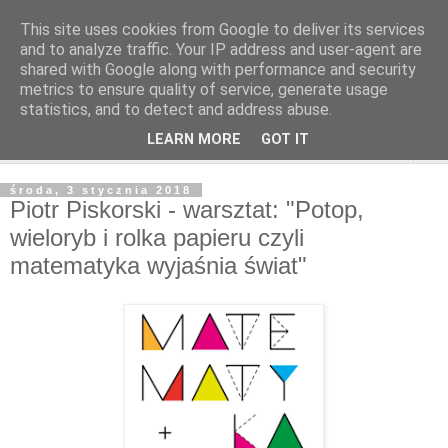
This site uses cookies from Google to deliver its services
and to analyze traffic. Your IP address and user-agent are
shared with Google along with performance and security
metrics to ensure quality of service, generate usage
statistics, and to detect and address abuse.
LEARN MORE
GOT IT
▼
środa, 3 stycznia 2018
Piotr Piskorski - warsztat: "Potop,
wieloryb i rolka papieru czyli
matematyka wyjaśnia świat"