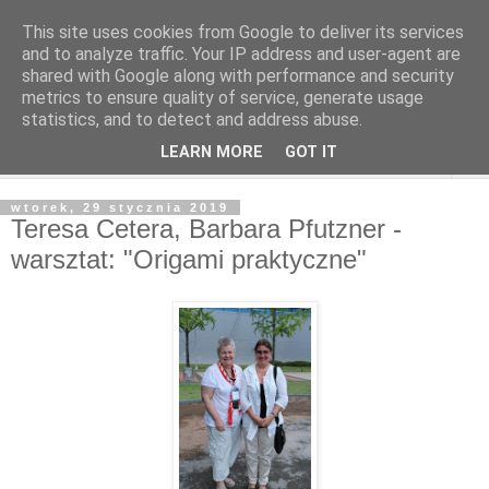
This site uses cookies from Google to deliver its services
and to analyze traffic. Your IP address and user-agent are
shared with Google along with performance and security
metrics to ensure quality of service, generate usage
statistics, and to detect and address abuse.
LEARN MORE
GOT IT
▼
wtorek, 29 stycznia 2019
Teresa Cetera, Barbara Pfutzner -
warsztat: "Origami praktyczne"