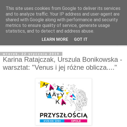
This site uses cookies from Google to deliver its services
and to analyze traffic. Your IP address and user-agent are
shared with Google along with performance and security
metrics to ensure quality of service, generate usage
statistics, and to detect and address abuse.
LEARN MORE
GOT IT
▼
wtorek, 22 stycznia 2019
Karina Ratajczak, Urszula Bonikowska -
warsztat: "Venus i jej różne oblicza...."