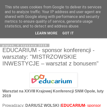
This site uses cookies from Google to deliver its services
and to analyze traffic. Your IP address and user-agent are
shared with Google along with performance and security
metrics to ensure quality of service, generate usage
statistics, and to detect and address abuse.
LEARN MORE
GOT IT
▼
piątek, 4 stycznia 2019
EDUCARIUM - sponsor konferencji -
warsztaty: "MISTRZOWSKIE
INWESTYCJE – warsztat z bonusem"
Warsztat na XXVIII Krajowej Konferencji SNM Opole, luty
2019
Prowadzący:
DARIUSZ WOLSKI
(
EDUCARIUM
- sponsor