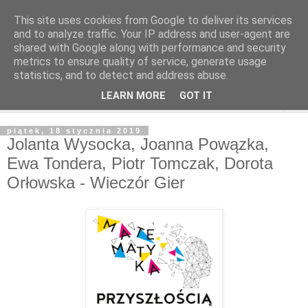
This site uses cookies from Google to deliver its services
and to analyze traffic. Your IP address and user-agent are
shared with Google along with performance and security
metrics to ensure quality of service, generate usage
statistics, and to detect and address abuse.
LEARN MORE
GOT IT
▼
piątek, 18 stycznia 2019
Jolanta Wysocka, Joanna Powązka,
Ewa Tondera, Piotr Tomczak, Dorota
Orłowska - Wieczór Gier