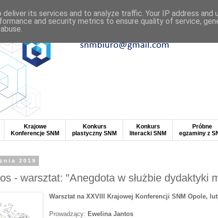
deliver its services and to analyze traffic. Your IP address and
formance and security metrics to ensure quality of service, ge
 abuse.
Krajowe
Konkurs
Konkurs
Próbne
Konferencje SNM
plastyczny SNM
literacki SNM
egzaminy z 
cznia 2019
os - warsztat: "Anegdota w służbie dydaktyki 
Warsztat na XXVIII Krajowej Konferencji SNM Opole, lut
Prowadzący:
Ewelina Jantos