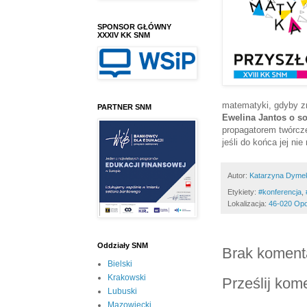
SPONSOR GŁÓWNY
XXXIV KK SNM
matematyki, gdyby z
PARTNER SNM
Ewelina Jantos o s
propagatorem twórcz
jeśli do końca jej ni
Autor:
Katarzyna Dyme
Etykiety:
#konferencja
,
Lokalizacja:
46-020 Opo
Oddziały SNM
Brak koment
Bielski
Krakowski
Prześlij kom
Lubuski
Mazowiecki