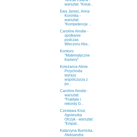
Teresa Cetera -
warsztat: "Kreat...
Ewa Janiec, Anna
Koronka -
warsztat:
"Kompetencje ...
Caroline Ainslie -
spotkanie
podczas
Wieczoru Atra...
Konkurs
"Matematyczne
Kamery"
Koleżance Alinie
Przychoda
wyrazy
współczucia z
po...
Caroline Ainslie -
warsztat:
"Fraktale i
rekordy G...
Czesława Knul,
Agnieszka
Olczyk - warsztat:
"Empat...
Katarzyna Burnicka,
Aleksandra