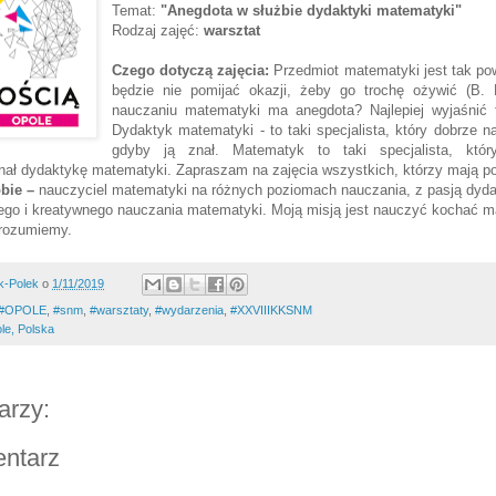
Temat:
"Anegdota w służbie dydaktyki matematyki"
Rodzaj zajęć:
warsztat
Czego dotyczą zajęcia:
Przedmiot matematyki jest tak po
będzie nie pomijać okazji, żeby go trochę ożywić (B. 
nauczaniu matematyki ma anegdota? Najlepiej wyjaśnić 
Dydaktyk matematyki - to taki specjalista, który dobrze 
gdyby ją znał. Matematyk to taki specjalista, któr
nał dydaktykę matematyki. Zapraszam na zajęcia wszystkich, którzy mają p
obie –
n
auc
zyciel matematyki na różnych poziomach nauczania, z pasją dyd
ego i kreatywnego nauczania matematyki. Moją misją jest nauczyć kochać 
e rozumiemy.
k-Polek
o
1/11/2019
#OPOLE
,
#snm
,
#warsztaty
,
#wydarzenia
,
#XXVIIIKKSNM
le, Polska
arzy:
entarz