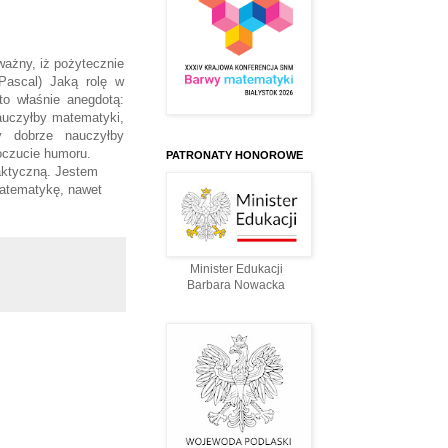
ważny, iż pożytecznie
Pascal) Jaką rolę w
to właśnie anegdotą:
nauczyłby matematyki,
y dobrze nauczyłby
oczucie humoru.
PATRONATY HONOROWE
aktyczną. Jestem
matematykę, nawet
Minister Edukacji
Barbara Nowacka