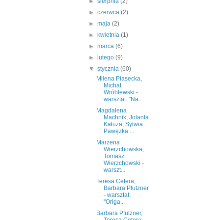
►
sierpnia
(2)
►
czerwca
(2)
►
maja
(2)
►
kwietnia
(1)
►
marca
(6)
►
lutego
(9)
▼
stycznia
(60)
Milena Piasecka,
Michał
Wróblewski -
warsztat: "Na...
Magdalena
Machnik, Jolanta
Kałuża, Sylwia
Pawęzka ...
Marzena
Wierzchowska,
Tomasz
Wierzchowski -
warszt...
Teresa Cetera,
Barbara Pfutzner
- warsztat:
"Origa...
Barbara Pfutzner,