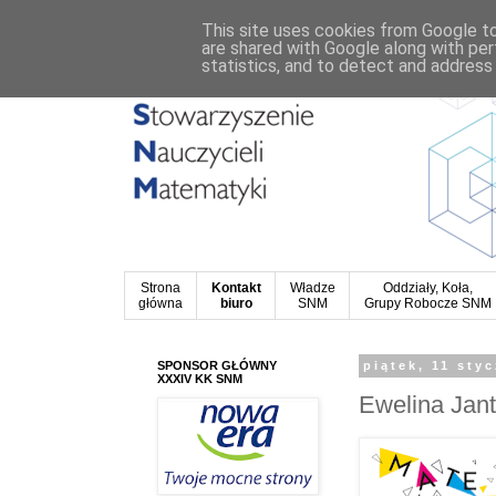
This site uses cookies from Google to 
are shared with Google along with per
statistics, and to detect and address
Strona
Kontakt
Władze
Oddziały, Koła,
główna
biuro
SNM
Grupy Robocze SNM
SPONSOR GŁÓWNY
piątek, 11 sty
XXXIV KK SNM
Ewelina Jant