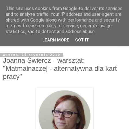
This site uses cookies from Google to deliver its services
and to analyze traffic. Your IP address and user-agent are
shared with Google along with performance and security
metrics to ensure quality of service, generate usage
statistics, and to detect and address abuse.
LEARN MORE
GOT IT
▼
wtorek, 15 stycznia 2019
Joanna Świercz - warsztat:
"Matmainaczej - alternatywna dla kart
pracy"