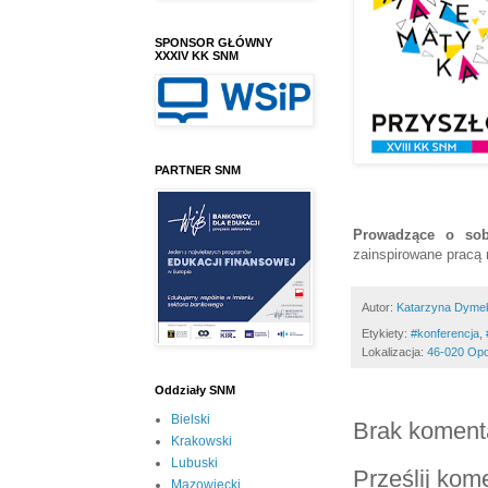
SPONSOR GŁÓWNY
XXXIV KK SNM
PARTNER SNM
Prowadzące o so
zainspirowane pracą 
Autor:
Katarzyna Dyme
Etykiety:
#konferencja
,
Lokalizacja:
46-020 Opo
Oddziały SNM
Bielski
Brak koment
Krakowski
Lubuski
Prześlij kom
Mazowiecki