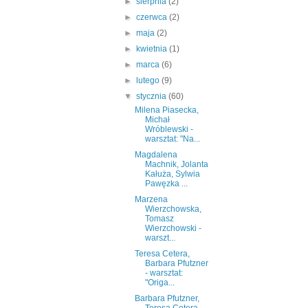
►
sierpnia
(2)
►
czerwca
(2)
►
maja
(2)
►
kwietnia
(1)
►
marca
(6)
►
lutego
(9)
▼
stycznia
(60)
Milena Piasecka,
Michał
Wróblewski -
warsztat: "Na...
Magdalena
Machnik, Jolanta
Kałuża, Sylwia
Pawęzka ...
Marzena
Wierzchowska,
Tomasz
Wierzchowski -
warszt...
Teresa Cetera,
Barbara Pfutzner
- warsztat:
"Origa...
Barbara Pfutzner,