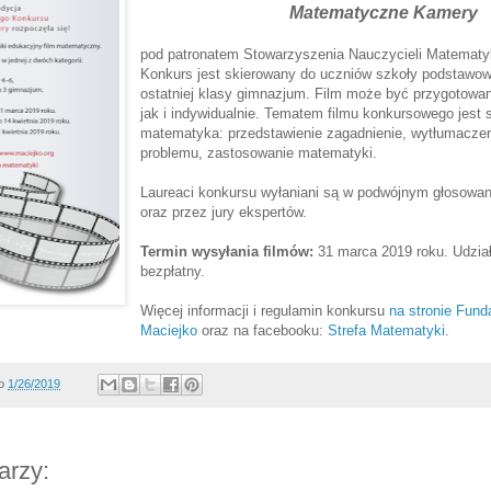
Matematyczne Kamery
pod patronatem Stowarzyszenia Nauczycieli Matematy
Konkurs jest skierowany do uczniów szkoły podstawowe
ostatniej klasy gimnazjum. Film może być przygotowa
jak i indywidualnie. Tematem filmu konkursowego jest
matematyka: przedstawienie zagadnienie, wytłumacze
problemu, zastosowanie matematyki.
Laureaci konkursu wyłaniani są w podwójnym głosowan
oraz przez jury ekspertów.
Termin wysyłania filmów:
31 marca 2019 roku. Udział
bezpłatny.
Więcej informacji i regulamin konkursu
na stronie Fund
Maciejko
oraz na facebooku:
Strefa Matematyki
.
o
1/26/2019
arzy: