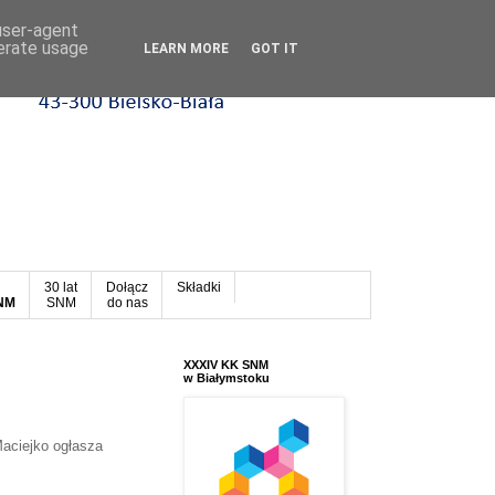
 user-agent
nerate usage
LEARN MORE
GOT IT
30 lat
Dołącz
Składki
SNM
SNM
do nas
XXXIV KK SNM
w Białymstoku
aciejko ogłasza