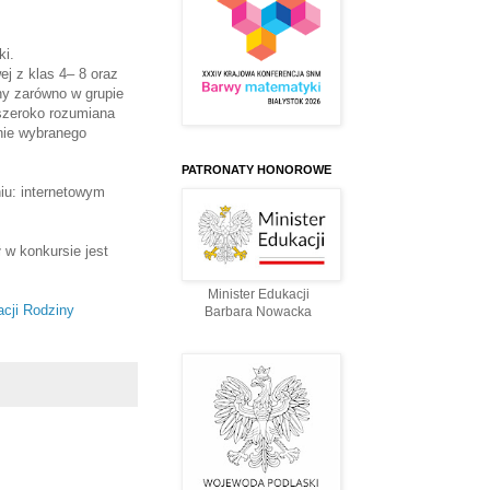
ki.
j z klas 4– 8 oraz
ny zarówno w grupie
 szeroko rozumiana
nie wybranego
PATRONATY HONOROWE
iu: internetowym
 w konkursie jest
Minister Edukacji
acji Rodziny
Barbara Nowacka