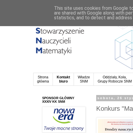
This site uses cookies from Google to 
are shared with Google along with per
statistics, and to detect and address
Strona
Kontakt
Władze
Oddziały, Koła,
główna
biuro
SNM
Grupy Robocze SNM
SPONSOR GŁÓWNY
sobota, 26 sty
XXXIV KK SNM
Konkurs "Ma