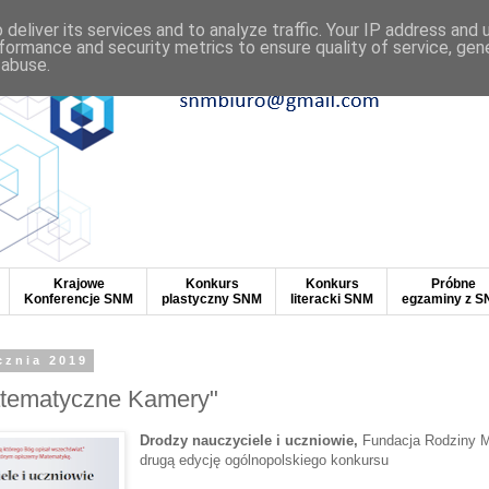
deliver its services and to analyze traffic. Your IP address and
formance and security metrics to ensure quality of service, ge
 abuse.
Krajowe
Konkurs
Konkurs
Próbne
Konferencje SNM
plastyczny SNM
literacki SNM
egzaminy z 
cznia 2019
tematyczne Kamery"
Drodzy nauczyciele i uczniowie,
Fundacja Rodziny M
drugą edycję ogólnopolskiego konkursu