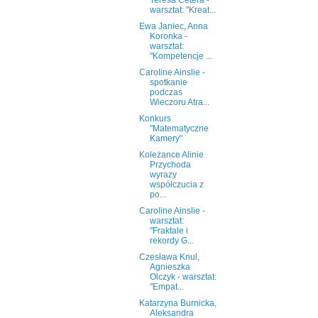
Teresa Cetera -
warsztat: "Kreat...
Ewa Janiec, Anna
Koronka -
warsztat:
"Kompetencje ...
Caroline Ainslie -
spotkanie
podczas
Wieczoru Atra...
Konkurs
"Matematyczne
Kamery"
Koleżance Alinie
Przychoda
wyrazy
współczucia z
po...
Caroline Ainslie -
warsztat:
"Fraktale i
rekordy G...
Czesława Knul,
Agnieszka
Olczyk - warsztat:
"Empat...
Katarzyna Burnicka,
Aleksandra