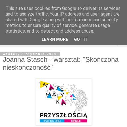
This site uses cookies from Google to deliver its services
and to analyze traffic. Your IP address and user-agent are
shared with Google along with performance and security
metrics to ensure quality of service, generate usage
statistics, and to detect and address abuse.
LEARN MORE
GOT IT
▼
wtorek, 8 stycznia 2019
Joanna Stasch - warsztat: "Skończona
nieskończoność"