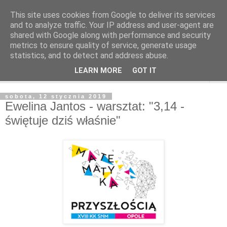
This site uses cookies from Google to deliver its services
and to analyze traffic. Your IP address and user-agent are
shared with Google along with performance and security
metrics to ensure quality of service, generate usage
statistics, and to detect and address abuse.
LEARN MORE
GOT IT
▼
sobota, 12 stycznia 2019
Ewelina Jantos - warsztat: "3,14 -
świętuje dziś właśnie"