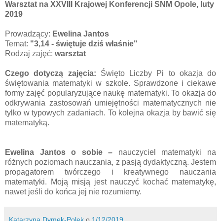
Warsztat na XXVIII Krajowej Konferencji SNM Opole, luty
2019
Prowadzący:
Ewelina Jantos
Temat:
"3,14 - świętuje dziś właśnie"
Rodzaj zajęć:
warsztat
Czego dotyczą zajęcia:
Święto Liczby Pi to okazja do
świętowania matematyki w szkole. Sprawdzone i ciekawe
formy zajęć popularyzujące naukę matematyki. To okazja do
odkrywania zastosowań umiejętności matematycznych nie
tylko w typowych zadaniach. To kolejna okazja by bawić się
matematyką.
Ewelina Jantos o sobie –
nauczyciel matematyki na
różnych poziomach nauczania, z pasją dydaktyczną. Jestem
propagatorem twórczego i kreatywnego nauczania
matematyki. Moją misją jest nauczyć kochać matematykę,
nawet jeśli do końca jej nie rozumiemy.
Katarzyna Dymek-Polek
o
1/12/2019