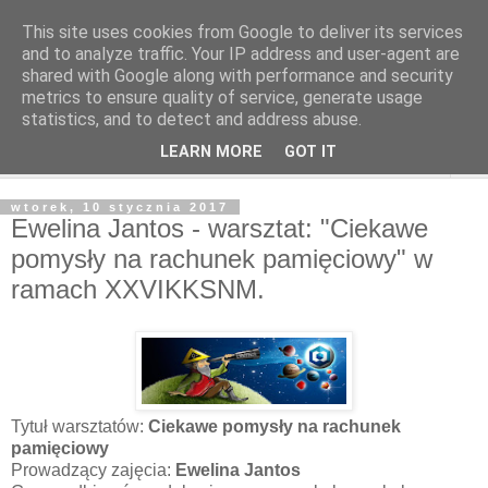
This site uses cookies from Google to deliver its services
and to analyze traffic. Your IP address and user-agent are
shared with Google along with performance and security
metrics to ensure quality of service, generate usage
statistics, and to detect and address abuse.
LEARN MORE
GOT IT
▼
wtorek, 10 stycznia 2017
Ewelina Jantos - warsztat: "Ciekawe
pomysły na rachunek pamięciowy" w
ramach XXVIKKSNM.
Tytuł warsztatów:
Ciekawe pomysły na rachunek
pamięciowy
Prowadzący zajęcia:
Ewelina Jantos