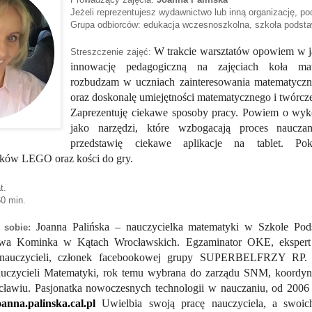
Jeżeli reprezentujesz wydawnictwo lub inną organizację, po
Grupa odbiorców: edukacja wczesnoszkolna, szkoła podst
W trakcie warsztatów opowiem w ja
Streszczenie zajęć:
innowację pedagogiczną na zajęciach koła mat
rozbudzam w uczniach zainteresowania matematyczn
oraz doskonalę umiejętności matematycznego i twórcz
Zaprezentuję ciekawe sposoby pracy. Powiem o wyko
jako narzędzi, które wzbogacają proces nauczan
przedstawię ciekawe aplikacje na tablet. P
cków LEGO oraz kości do gry.
t.
60 min.
Joanna Palińska – nauczycielka matematyki w Szkole Pod
o sobie:
awa Kominka w Kątach Wrocławskich. Egzaminator OKE, eksper
nauczycieli, członek facebookowej grupy SUPERBELFRZY RP
uczycieli Matematyki, rok temu wybrana do zarządu SNM, koordy
iu. Pasjonatka nowoczesnych technologii w nauczaniu, od 2006 
anna.palinska.cal.pl
Uwielbia swoją pracę nauczyciela, a swoic