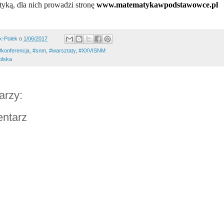
yką, dla nich prowadzi stronę
www.matematykawpodstawowce.pl
k-Polek
o
1/06/2017
#‎konferencja‬‪
,
#snm
,
#warsztaty
,
#XXVISNM
olska
arzy:
entarz