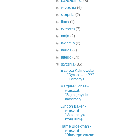
►
października
(8)
►
września
(6)
►
sierpnia
(2)
►
lipca
(1)
►
czerwca
(7)
►
maja
(2)
►
kwietnia
(3)
►
marca
(7)
►
lutego
(14)
▼
stycznia
(86)
Elżbieta Kalinowska
- "Dyskalkulia???
... Pomocy!!...
Margaret Jones -
warsztat:
"Zajmujmy się
matematy...
Lyndon Baker -
warsztat:
"Matematyka,
którą lubię ...
Harrie Broekman -
warsztat:
"Dlaczego ważne