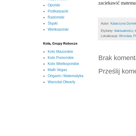
zaciekawić matemat
Opolski
Podkarpacki
Radomski
Śląski
Autor:
Katarzyna Dyme
Wielkopolski
Etykiety:
#aktualności
,
‪
Lokalizacja:
Wrocław, P
Koła, Grupy Robocze
Koło Mazurskie
Brak koment
Koło Pomorskie
Koło Wielkopolskie
Prześlij kom
Math Vegas
Origami i Matematyka
Warsztat Otwarty