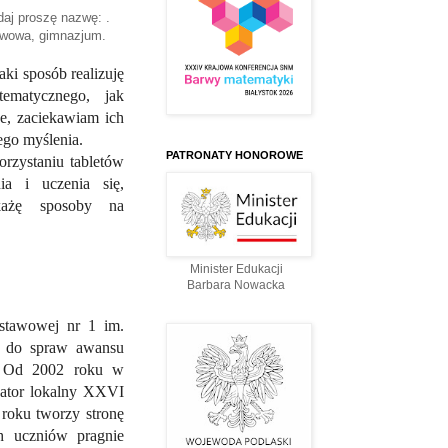
daj proszę nazwę: .
awowa, gimnazjum.
ki sposób realizuję
ematycznego, jak
e, zaciekawiam ich
ego myślenia.
PATRONATY HONOROWE
rzystaniu tabletów
ia i uczenia się,
okażę sposoby na
Minister Edukacji
Barbara Nowacka
stawowej nr 1 im.
t do spraw awansu
. Od 2002 roku w
nator lokalny XXVI
roku tworzy stronę
h uczniów pragnie