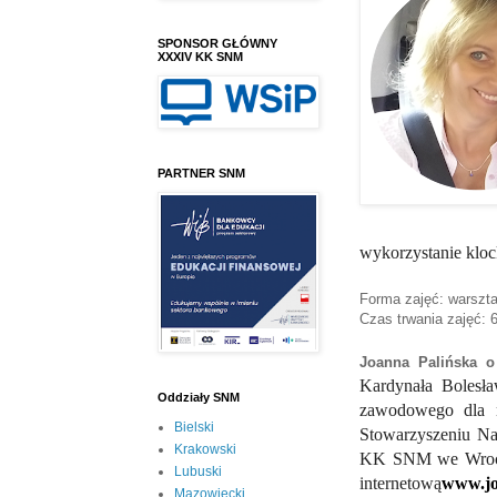
SPONSOR GŁÓWNY
XXXIV KK SNM
PARTNER SNM
wykorzystanie klo
Forma zajęć: warszta
Czas trwania zajęć: 
Joanna Palińska 
Kardynała Bolesł
Oddziały SNM
zawodowego dla 
Bielski
Stowarzyszeniu Na
Krakowski
KK SNM we Wrocław
Lubuski
internetową
www.jo
Mazowiecki