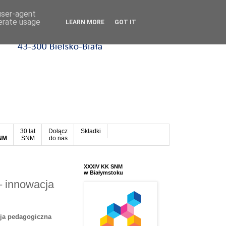
 user-agent
nerate usage
LEARN MORE
GOT IT
30 lat
Dołącz
Składki
SNM
SNM
do nas
XXXIV KK SNM
w Białymstoku
– innowacja
ja pedagogiczna