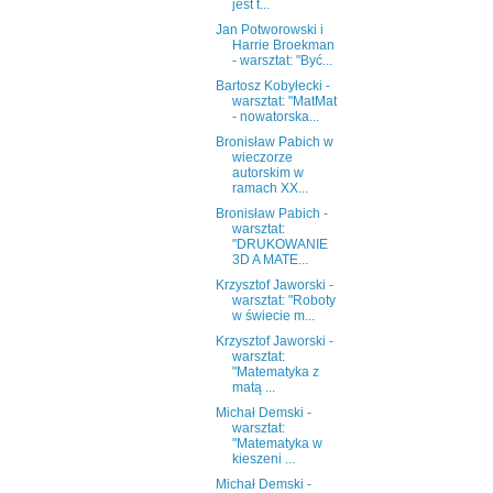
jest t...
Jan Potworowski i
Harrie Broekman
- warsztat: "Być...
Bartosz Kobyłecki -
warsztat: "MatMat
- nowatorska...
Bronisław Pabich w
wieczorze
autorskim w
ramach XX...
Bronisław Pabich -
warsztat:
"DRUKOWANIE
3D A MATE...
Krzysztof Jaworski -
warsztat: "Roboty
w świecie m...
Krzysztof Jaworski -
warsztat:
"Matematyka z
matą ...
Michał Demski -
warsztat:
"Matematyka w
kieszeni ...
Michał Demski -