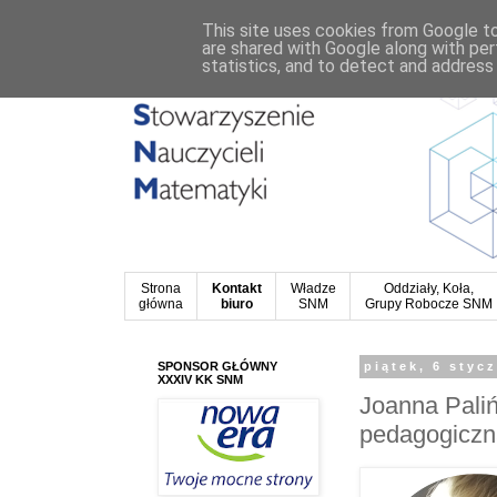
This site uses cookies from Google to 
are shared with Google along with per
statistics, and to detect and address
Strona
Kontakt
Władze
Oddziały, Koła,
główna
biuro
SNM
Grupy Robocze SNM
SPONSOR GŁÓWNY
piątek, 6 styc
XXXIV KK SNM
Joanna Pali
pedagogicz