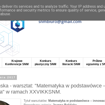
deliver its services and to analyze traffic. Your IP address and
formance and security metrics to ensure quality of service, ge
 abuse.
Krajowe
Konkurs
Konkurs
Próbne
Konferencje SNM
plastyczny SNM
literacki SNM
egzaminy z 
znia 2017
ńska - warsztat: "Matematyka w podstawówce 
na" w ramach XXVIKKSNM.
Tytuł warsztatów:
Matematyka w podstawówce – innowac
Prowadzący zajęcia:
Joanna Palińska