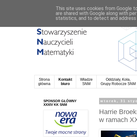
This site uses cookies from Google to 
are shared with Google along with per
statistics, and to detect and address
Strona
Kontakt
Władze
Oddziały, Koła,
główna
biuro
SNM
Grupy Robocze SNM
SPONSOR GŁÓWNY
wtorek, 31 sty
XXXIV KK SNM
Harrie Broek
w ramach 