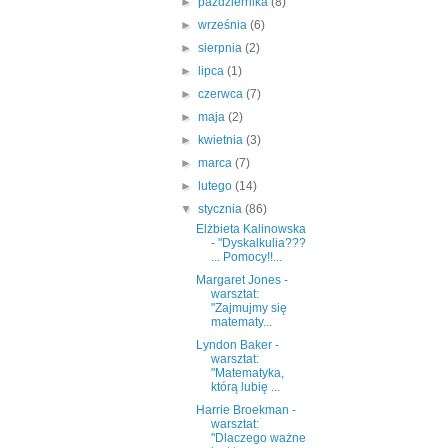
►
października
(8)
►
września
(6)
►
sierpnia
(2)
►
lipca
(1)
►
czerwca
(7)
►
maja
(2)
►
kwietnia
(3)
►
marca
(7)
►
lutego
(14)
▼
stycznia
(86)
Elżbieta Kalinowska
- "Dyskalkulia???
... Pomocy!!...
Margaret Jones -
warsztat:
"Zajmujmy się
matematy...
Lyndon Baker -
warsztat:
"Matematyka,
którą lubię ...
Harrie Broekman -
warsztat:
"Dlaczego ważne