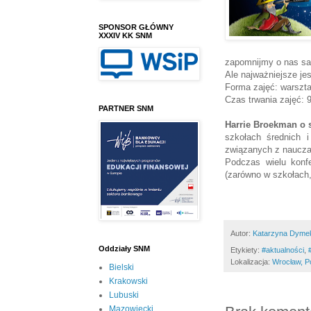
SPONSOR GŁÓWNY
XXXIV KK SNM
zapomnijmy o nas s
Ale najważniejsze je
Forma zajęć: warszta
Czas trwania zajęć: 
PARTNER SNM
Harrie Broekman o 
szkołach średnich i
związanych z nauczan
Podczas wielu konfe
(zarówno w szkołach, 
Autor:
Katarzyna Dyme
Oddziały SNM
Etykiety:
#aktualności
,
‪
Lokalizacja:
Wrocław, P
Bielski
Krakowski
Lubuski
Mazowiecki