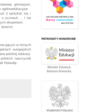
stawowa, gimnazjum,
e ogólnoedukacyjne
ać (i spotykać się, i
 o uczniach … I nie
ych ekspertami.
y dziećmi.
PATRONATY HONOROWE
pracującym w różnych
jektach europejskich
na polskiej edukacji.
polskich nauczycieli
li Holandię.
Minister Edukacji
Barbara Nowacka