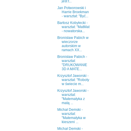
jest t...
Jan Potworowski i
Harrie Broekman
- warsztat: "Być...
Bartosz Kobyłecki -
warsztat: "MatMat
- nowatorska...
Bronisław Pabich w
wieczorze
autorskim w
ramach XX...
Bronisław Pabich -
warsztat:
"DRUKOWANIE
3D A MATE...
Krzysztof Jaworski -
warsztat: "Roboty
w świecie m...
Krzysztof Jaworski -
warsztat:
"Matematyka z
matą ...
Michał Demski -
warsztat:
"Matematyka w
kieszeni ...
Michał Demski -