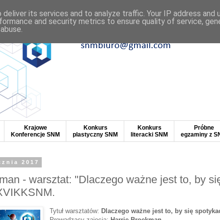
deliver its services and to analyze traffic. Your IP address and
formance and security metrics to ensure quality of service, ge
 abuse.
Krajowe
Konkurs
Konkurs
Próbne
Konferencje SNM
plastyczny SNM
literacki SNM
egzaminy z 
cznia 2017
man - warsztat: "Dlaczego ważne jest to, by si
XXVIKKSNM.
Tytuł warsztatów:
Dlaczego ważne jest to, by się spotyka
Prowadzący zajęcia:
Harrie Broekman