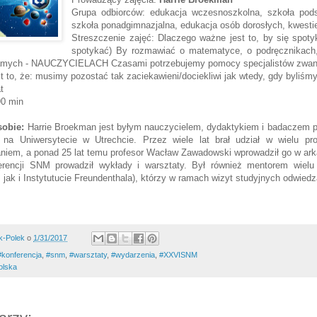
Grupa odbiorców: edukacja wczesnoszkolna, szkoła pod
szkoła ponadgimnazjalna, edukacja osób dorosłych, kwesti
Streszczenie zajęć: Dlaczego ważne jest to, by się spotyk
spotykać) By rozmawiać o matematyce, o podręcznikach,
amych - NAUCZYCIELACH Czasami potrzebujemy pomocy specjalistów zwan
st to, że: musimy pozostać tak zaciekawieni/dociekliwi jak wtedy, gdy byliśm
t
90 min
sobie:
Harrie Broekman jest byłym nauczycielem, dydaktykiem i badaczem 
 na Uniwersytecie w Utrechcie. Przez wiele lat brał udział w wielu pro
iem, a ponad 25 lat temu profesor Wacław Zawadowski wprowadził go w arka
rencji SNM prowadził wykłady i warsztaty. Był również mentorem wielu 
jak i Instytutucie Freundenthala), którzy w ramach wizyt studyjnych odwiedza
k-Polek
o
1/31/2017
#‎konferencja‬‪
,
#snm
,
#warsztaty
,
#wydarzenia
,
#XXVISNM
olska