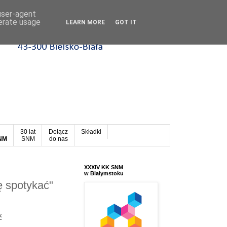
 user-agent
nerate usage
LEARN MORE
GOT IT
30 lat
Dołącz
Składki
SNM
SNM
do nas
XXXIV KK SNM
w Białymstoku
ę spotykać"
ć