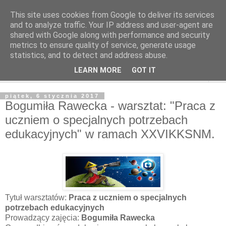
This site uses cookies from Google to deliver its services
and to analyze traffic. Your IP address and user-agent are
shared with Google along with performance and security
metrics to ensure quality of service, generate usage
statistics, and to detect and address abuse.
LEARN MORE
GOT IT
▼
piątek, 6 stycznia 2017
Bogumiła Rawecka - warsztat: "Praca z
uczniem o specjalnych potrzebach
edukacyjnych" w ramach XXVIKKSNM.
Tytuł warsztatów:
Praca z uczniem o specjalnych
potrzebach edukacyjnych
Prowadzący zajęcia:
Bogumiła Rawecka