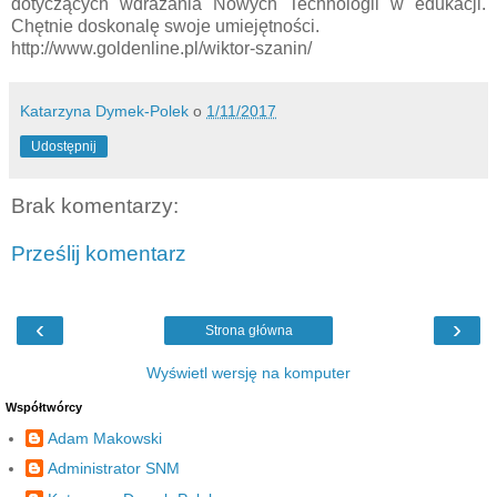
dotyczących wdrażania Nowych Technologii w edukacji.
Chętnie doskonalę swoje umiejętności.
http://www.goldenline.pl/wiktor-szanin/
Katarzyna Dymek-Polek
o
1/11/2017
Udostępnij
Brak komentarzy:
Prześlij komentarz
‹
›
Strona główna
Wyświetl wersję na komputer
Współtwórcy
Adam Makowski
Administrator SNM