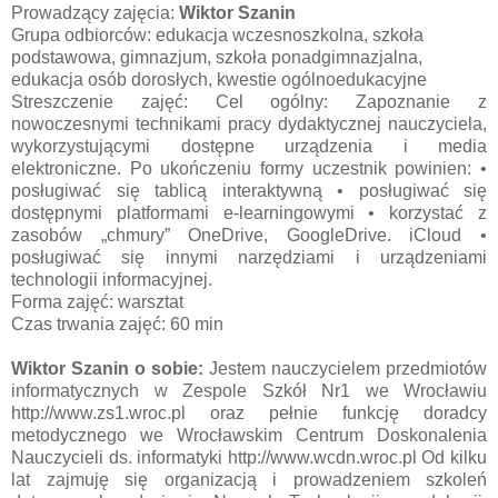
Prowadzący zajęcia:
Wiktor Szanin
Grupa odbiorców: edukacja wczesnoszkolna, szkoła
podstawowa, gimnazjum, szkoła ponadgimnazjalna,
edukacja osób dorosłych, kwestie ogólnoedukacyjne
Streszczenie zajęć: Cel ogólny: Zapoznanie z
nowoczesnymi technikami pracy dydaktycznej nauczyciela,
wykorzystującymi dostępne urządzenia i media
elektroniczne. Po ukończeniu formy uczestnik powinien: •
posługiwać się tablicą interaktywną • posługiwać się
dostępnymi platformami e-learningowymi • korzystać z
zasobów „chmury” OneDrive, GoogleDrive. iCloud •
posługiwać się innymi narzędziami i urządzeniami
technologii informacyjnej.
Forma zajęć: warsztat
Czas trwania zajęć: 60 min
Wiktor Szanin o sobie:
Jestem nauczycielem przedmiotów
informatycznych w Zespole Szkół Nr1 we Wrocławiu
http://www.zs1.wroc.pl oraz pełnie funkcję doradcy
metodycznego we Wrocławskim Centrum Doskonalenia
Nauczycieli ds. informatyki http://www.wcdn.wroc.pl Od kilku
lat zajmuję się organizacją i prowadzeniem szkoleń