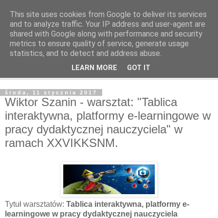
This site uses cookies from Google to deliver its services
and to analyze traffic. Your IP address and user-agent are
shared with Google along with performance and security
metrics to ensure quality of service, generate usage
statistics, and to detect and address abuse.
LEARN MORE
GOT IT
▼
środa, 11 stycznia 2017
Wiktor Szanin - warsztat: "Tablica
interaktywna, platformy e-learningowe w
pracy dydaktycznej nauczyciela" w
ramach XXVIKKSNM.
Tytuł warsztatów:
Tablica interaktywna, platformy e-
learningowe w pracy dydaktycznej nauczyciela