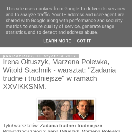
This site uses cookies from Google to deliver its services
and to analyze traffic. Your IP address and user-agent are
shared with Google along with performance and security
metrics to ensure quality of service, generate usage
statistics, and to detect and address abuse.
LEARN MORE
GOT IT
▼
poniedziałek, 16 stycznia 2017
Irena Ołtuszyk, Marzena Polewka,
Witold Stachnik - warsztat: "Zadania
trudne i trudniejsze" w ramach
XXVIKKSNM.
Tytuł warsztatów:
Zadania trudne i trudniejsze
Prowadzący zajęcia:
Irena Ołtuszyk, Marzena Polewka,