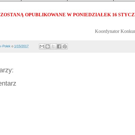
 ZOSTANĄ OPUBLIKOWANE W PONIEDZIAŁEK 16 STYCZNI
Koordynator Konkurs
k-Polek
o
1/15/2017
arzy:
entarz