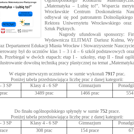
Ogólnopolskiego Konkursu Matematyczno-
„Matematyka – Lubię to!”. Wsparcia meryto
Wrocławskie Centrum Doskonalenia Nauc
odbywał się pod patronatem Dolnośląskiego
Rektora Uniwersytetu Wrocławskiego oraz
Sztuk Pięknych.
Nagrody ufundowali sponsorzy: Fi
Wydawnicza ELITMAT Dariusz Kulma, Wy
az Departament Edukacji Miasta Wrocław i Stowarzyszenie Nauczycie
erowany był do uczniów klas 1 – 3 i 4 – 6 szkół podstawowych oraz
. Przebiegał w dwóch etapach: etap I - szkolny, etap II - finał ogó
ilustrowanie dowolną techniką pracy plastycznej na temat „Matematyka 
W etapie pierwszym uczniowie w sumie wykonali
7917
prac.
Poniżej tabela przedstawiająca liczbę prac z danej kategorii:
- 3 SP
Klasy 4 - 6 SP
Gimnazjum
Ponadgi
prac
3489 prac
1466 prac
554
Do finału ogólnopolskiego spłynęły w sumie
752
prace.
Poniżej tabela przedstawiająca liczbę prac z danej kategorii:
- 3 SP
Klasy 4 - 6 SP
Gimnazjum
Ponadgi
race
308 prac
154 prace
67