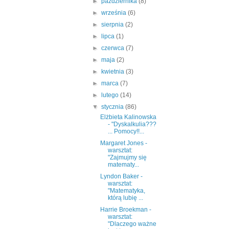
►
października
(8)
►
września
(6)
►
sierpnia
(2)
►
lipca
(1)
►
czerwca
(7)
►
maja
(2)
►
kwietnia
(3)
►
marca
(7)
►
lutego
(14)
▼
stycznia
(86)
Elżbieta Kalinowska
- "Dyskalkulia???
... Pomocy!!...
Margaret Jones -
warsztat:
"Zajmujmy się
matematy...
Lyndon Baker -
warsztat:
"Matematyka,
którą lubię ...
Harrie Broekman -
warsztat:
"Dlaczego ważne