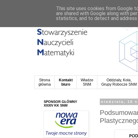
This site uses cookies from Google to 
are shared with Google along with per
statistics, and to detect and address
Strona
Kontakt
Władze
Oddziały, Koła,
główna
biuro
SNM
Grupy Robocze SNM
SPONSOR GŁÓWNY
niedziela, 15 
XXXIV KK SNM
Podsumowani
Plastycznego