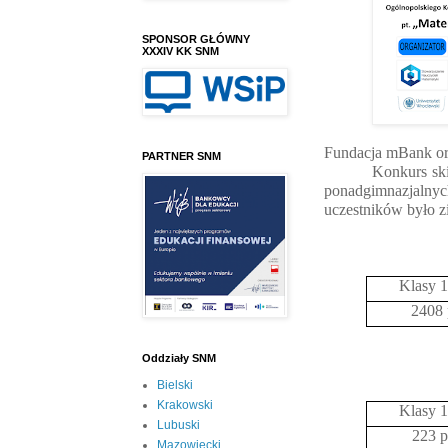
SPONSOR GŁÓWNY
XXXIV KK SNM
Fundacja mBank or
PARTNER SNM
Konkurs ski
ponadgimnazjalnych
uczestników było z
Klasy 1
2408 
Oddziały SNM
Bielski
Krakowski
Klasy 1
Lubuski
223 p
Mazowiecki