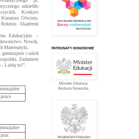
Plastycznego pt.
rycznego udzieliło
zycieli. Konkurs
 Kuratora Oświaty,
 Rektora Akademii
rma Edukacyjno –
dawnictwo Nowik,
li Matematyki.
PATRONATY HONOROWE
 gimnazjum i szkół
lnopolski. Zadaniem
- Lubię to!”.
Minister Edukacji
mnazjalne
Barbara Nowacka
 prace
mnazjalne
 prac