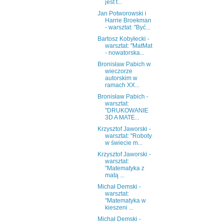
jest t...
Jan Potworowski i
Harrie Broekman
- warsztat: "Być...
Bartosz Kobyłecki -
warsztat: "MatMat
- nowatorska...
Bronisław Pabich w
wieczorze
autorskim w
ramach XX...
Bronisław Pabich -
warsztat:
"DRUKOWANIE
3D A MATE...
Krzysztof Jaworski -
warsztat: "Roboty
w świecie m...
Krzysztof Jaworski -
warsztat:
"Matematyka z
matą ...
Michał Demski -
warsztat:
"Matematyka w
kieszeni ...
Michał Demski -