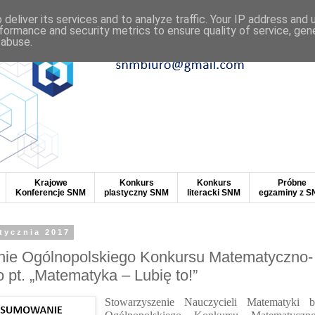
deliver its services and to analyze traffic. Your IP address and
formance and security metrics to ensure quality of service, ge
 abuse.
Krajowe
Konkurs
Konkurs
Próbne
Konferencje SNM
plastyczny SNM
literacki SNM
egzaminy z 
stycznia 2017
e Ogólnopolskiego Konkursu Matematyczno-
 pt. „Matematyka – Lubię to!”
Stowarzyszenie Nauczycieli Matematyki b