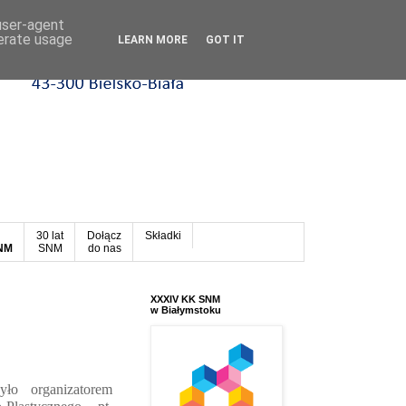
 user-agent
nerate usage
LEARN MORE
GOT IT
30 lat
Dołącz
Składki
SNM
SNM
do nas
XXXIV KK SNM
w Białymstoku
yło organizatorem