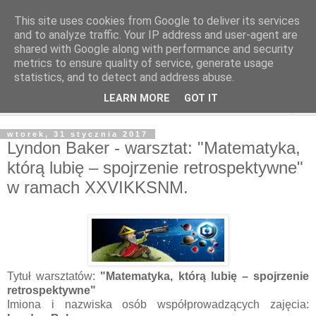
This site uses cookies from Google to deliver its services
and to analyze traffic. Your IP address and user-agent are
shared with Google along with performance and security
metrics to ensure quality of service, generate usage
statistics, and to detect and address abuse.
LEARN MORE
GOT IT
▼
wtorek, 31 stycznia 2017
Lyndon Baker - warsztat: "Matematyka,
którą lubię – spojrzenie retrospektywne"
w ramach XXVIKKSNM.
Tytuł warsztatów:
"Matematyka, którą lubię – spojrzenie
retrospektywne"
Imiona i nazwiska osób współprowadzących zajęcia: