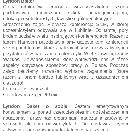
Lyndon Baker
Grupa odbiorców: edukacja wczesnoszkolna, szkoła
podstawowa, gimnazjum, szkoła ponadgimnazjalna,
edukacja osób dorosłych, kwestie ogólnoedukacyjne
Streszczenie zajęć: Pierwsza konferencja SNM, w której
uczestniczyłem odbywała się w Lublinie. Od tamtej pory
brałem udział w wielu inspirujących konferencjach.
Razem z
Ianem Harrisem przedstawialiśmy uczestnikom konferencji
szereg problemów, które analizowaliśmy i rozważaliśmy ich
przydatność w nauczaniu matematyki. Wiele zawdzięczamy
Wackowi Zawadowskiemu, który wprowadził nas w różne
aspekty dotyczące sposobów pracy w Polsce. Podczas
zajęć będziemy rozważać wybrane zagadnienia (które
razem z Ianem bardzo lubiliśmy) wraz z uzasadnieniem
dlaczego!
Forma zajęć: warsztat
Czas trwania zajęć: 90 min
Lyndon Baker o sobie:
Jestem emerytowanym
konsultantem z ponad czterdziestoletnim doświadczeniem
nauczania i pracy nad programami nauczania zarówno w
szkołach jak i na uniwersytetach. Do niedawna, byłem
aktywnie zaangażowany w kształcenie nauczycieli.