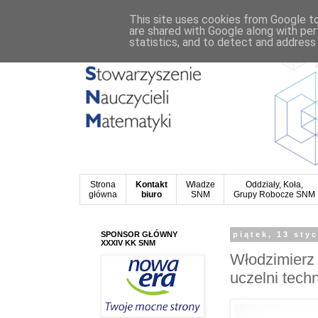
This site uses cookies from Google to 
are shared with Google along with per
statistics, and to detect and address
Strona
Kontakt
Władze
Oddziały, Koła,
główna
biuro
SNM
Grupy Robocze SNM
SPONSOR GŁÓWNY
piątek, 13 sty
XXXIV KK SNM
Włodzimierz 
uczelni tech