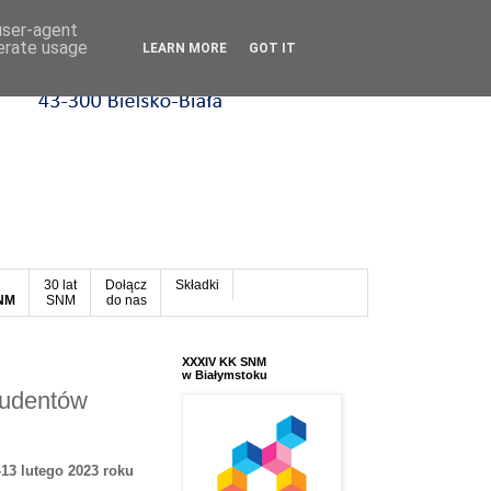
 user-agent
nerate usage
LEARN MORE
GOT IT
30 lat
Dołącz
Składki
SNM
SNM
do nas
XXXIV KK SNM
w Białymstoku
tudentów
13 lutego 2023 roku