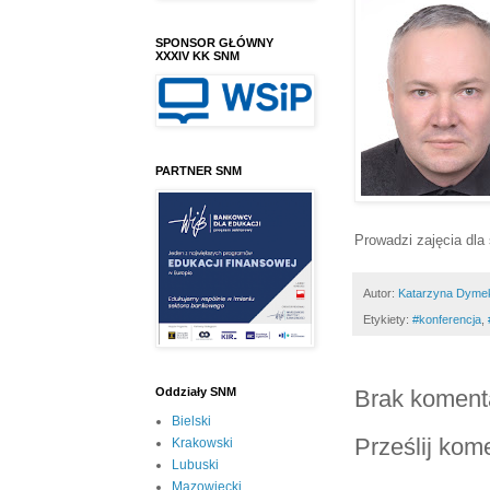
SPONSOR GŁÓWNY
XXXIV KK SNM
PARTNER SNM
Prowadzi zajęcia dla
Autor:
Katarzyna Dyme
Etykiety:
#konferencja
,
Brak koment
Oddziały SNM
Bielski
Prześlij kom
Krakowski
Lubuski
Mazowiecki