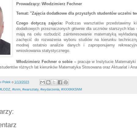
Prowadzący: Włodzimierz Fechner
Temat:
"Zajęcia dodatkowe dla przyszłych studentów uczelni t
Czego dotyczą zajęcia:
Podczas warsztatów przedstawimy kil
dodatkowych przeznaczonych głównie dla uczniów starszych klas s
mają na celu rozbudzić zainteresowanie matematyką wykładaną 
zachęcić do rozważenia wyboru studiów na kierunku technicz
modnej ostatnio analizie danych i zaproponujemy rekreacyj
wnioskowania statystycznego.
Włodzimierz Fechner
o sobie
–
pracuje w Instytucie Matematyki 
 studentów różnych lat kierunków Matematyka Stosowana oraz Aktuariat i Ana
k-Polek
o
1/13/2023
#LODZ
,
#snm
,
#warsztaty
,
#wydarzenia
,
#XXXIKKSNM
arzy:
entarz