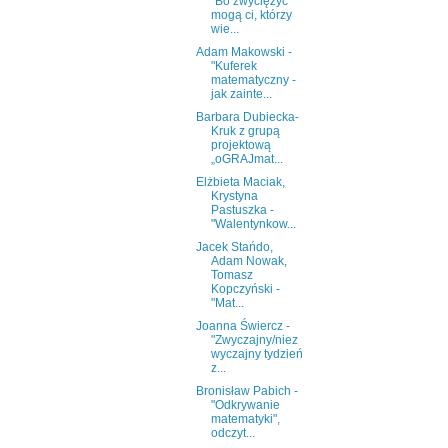
"Bo zwyciężyć
mogą ci, którzy
wie...
Adam Makowski -
"Kuferek
matematyczny -
jak zainte...
Barbara Dubiecka-
Kruk z grupą
projektową
„oGRAJmat...
Elżbieta Maciak,
Krystyna
Pastuszka -
"Walentynkow...
Jacek Stańdo,
Adam Nowak,
Tomasz
Kopczyński -
"Mat...
Joanna Świercz -
"Zwyczajny/niez
wyczajny tydzień
z...
Bronisław Pabich -
"Odkrywanie
matematyki",
odczyt...