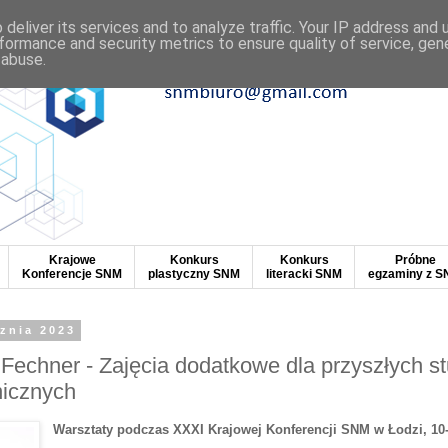
deliver its services and to analyze traffic. Your IP address and
formance and security metrics to ensure quality of service, ge
 abuse.
Krajowe
Konkurs
Konkurs
Próbne
Konferencje SNM
plastyczny SNM
literacki SNM
egzaminy z 
cznia 2023
Fechner - Zajęcia dodatkowe dla przyszłych s
nicznych
Warsztaty podczas XXXI Krajowej Konferencji SNM w Łodzi, 10-