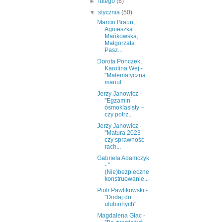
►
lutego
(6)
▼
stycznia
(50)
Marcin Braun,
Agnieszka
Mańkowska,
Małgorzata
Pasz...
Dorota Ponczek,
Karolina Wej -
"Matematyczna
manuf...
Jerzy Janowicz -
"Egzamin
ósmoklasisty ‒
czy potrz...
Jerzy Janowicz -
"Matura 2023 ‒
czy sprawność
rach...
Gabriela Adamczyk
- "
(Nie)bezpieczne
konstruowanie...
Piotr Pawlikowski -
"Dodaj do
ulubionych"
Magdalena Glac -