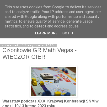
This site uses cookies from Google to deliver its services
and to analyze traffic. Your IP address and user-agent are
shared with Google along with performance and security
metrics to ensure quality of service, generate usage
statistics, and to detect and address abuse.
LEARN MORE
GOT IT
▼
czwartek, 12 stycznia 2023
Członkowie GR Math Vegas -
WIECZÓR GIER
Warsztaty podczas XXXI Krajowej Konferencji SNM w
Łodzi, 10-13 lutego 2023 roku