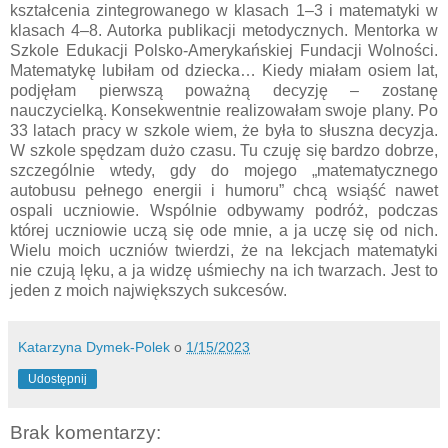
kształcenia zintegrowanego w klasach 1–3 i matematyki w
klasach 4–8. Autorka publikacji metodycznych. Mentorka w
Szkole Edukacji Polsko-Amerykańskiej Fundacji Wolności.
Matematykę lubiłam od dziecka… Kiedy miałam osiem lat,
podjęłam pierwszą poważną decyzję – zostanę
nauczycielką. Konsekwentnie realizowałam swoje plany. Po
33 latach pracy w szkole wiem, że była to słuszna decyzja.
W szkole spędzam dużo czasu. Tu czuję się bardzo dobrze,
szczególnie wtedy, gdy do mojego „matematycznego
autobusu pełnego energii i humoru” chcą wsiąść nawet
ospali uczniowie. Wspólnie odbywamy podróż, podczas
której uczniowie uczą się ode mnie, a ja uczę się od nich.
Wielu moich uczniów twierdzi, że na lekcjach matematyki
nie czują lęku, a ja widzę uśmiechy na ich twarzach. Jest to
jeden z moich największych sukcesów.
Katarzyna Dymek-Polek
o
1/15/2023
Udostępnij
Brak komentarzy: