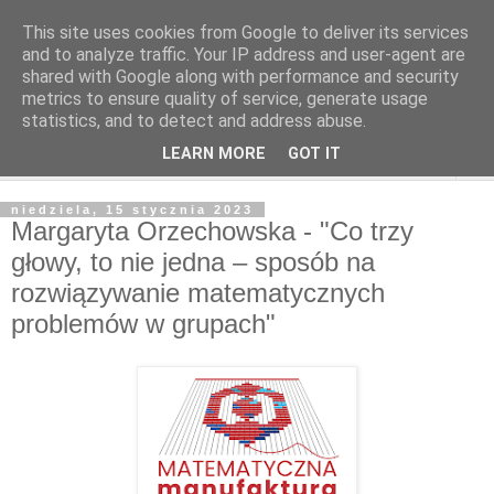
This site uses cookies from Google to deliver its services
and to analyze traffic. Your IP address and user-agent are
shared with Google along with performance and security
metrics to ensure quality of service, generate usage
statistics, and to detect and address abuse.
LEARN MORE
GOT IT
▼
niedziela, 15 stycznia 2023
Margaryta Orzechowska - "Co trzy
głowy, to nie jedna – sposób na
rozwiązywanie matematycznych
problemów w grupach"