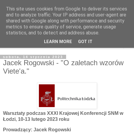
This site uses cookies from Google to deliver its services
and to analyze traffic. Your IP address and user-agent are
shared with Google along with performance and security
metrics to ensure quality of service, generate usage
statistics, and to detect and address abuse.
LEARN MORE
GOT IT
▼
sobota, 14 stycznia 2023
Jacek Rogowski - "O zaletach wzorów
Viete'a."
Warsztaty podczas XXXI Krajowej Konferencji SNM w
Łodzi, 10-13 lutego 2023 roku
Prowadzący: Jacek Rogowski