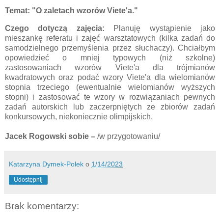
Temat:
"O zaletach wzorów Viete'a."
Czego dotyczą zajęcia:
Planuję wystąpienie jako
mieszankę referatu i zajęć warsztatowych (kilka zadań do
samodzielnego przemyślenia przez słuchaczy). Chciałbym
opowiedzieć o mniej typowych (niż szkolne)
zastosowaniach wzorów Viete'a dla trójmianów
kwadratowych oraz podać wzory Viete'a dla wielomianów
stopnia trzeciego (ewentualnie wielomianów wyższych
stopni) i zastosować te wzory w rozwiązaniach pewnych
zadań autorskich lub zaczerpniętych ze zbiorów zadań
konkursowych, niekoniecznie olimpijskich.
Jacek Rogowski sobie
–
/w przygotowaniu/
Katarzyna Dymek-Polek
o
1/14/2023
Udostępnij
Brak komentarzy: