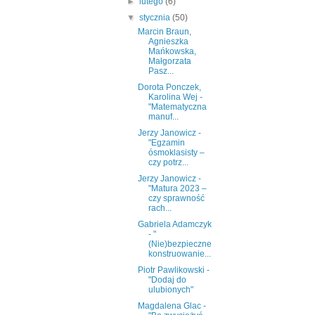
►
lutego
(6)
▼
stycznia
(50)
Marcin Braun,
Agnieszka
Mańkowska,
Małgorzata
Pasz...
Dorota Ponczek,
Karolina Wej -
"Matematyczna
manuf...
Jerzy Janowicz -
"Egzamin
ósmoklasisty ‒
czy potrz...
Jerzy Janowicz -
"Matura 2023 ‒
czy sprawność
rach...
Gabriela Adamczyk
- "
(Nie)bezpieczne
konstruowanie...
Piotr Pawlikowski -
"Dodaj do
ulubionych"
Magdalena Glac -