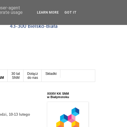
 user-agent
nerate usage
LEARN MORE
GOT IT
30 lat
Dołącz
Składki
SNM
SNM
do nas
XXXIV KK SNM
w Białymstoku
dzi, 10-13 lutego