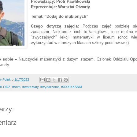
Prowadzący: Piotr Pawlikowski
Reprezentuje: Warsztat Otwarty
Temat:
"Dodaj do ulubionych”
Czego dotyczą zajęcia:
Podczas zajęć podzielę si
zadaniami. Niektóre z nich to łamigłówki, inne można 
"zwyczajnych" lekcji matematyki w liceum (choć wi
wykorzystać w starszych klasach szkoły podstawowej).
 sobie
–
Nauczyciel matematyki z dużym stażem. Członek Oddziału Opo
warty.
k-Polek
o
1/17/2023
#LODZ
,
#snm
,
#warsztaty
,
#wydarzenia
,
#XXXIKKSNM
arzy:
entarz