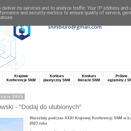
deliver its services and to analyze traffic. Your IP address and
formance and security metrics to ensure quality of service, ge
 abuse.
Krajowe
Konkurs
Konkurs
Próbne
Konferencje SNM
plastyczny SNM
literacki SNM
egzaminy z 
cznia 2023
owski - "Dodaj do ulubionych"
Warsztaty podczas XXXI Krajowej Konferencji SNM w Ło
2023 roku