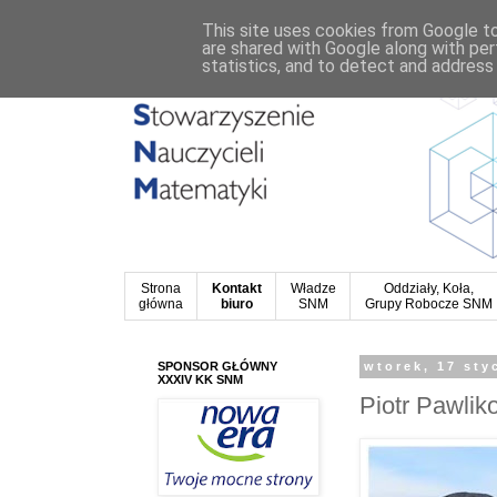
This site uses cookies from Google to 
are shared with Google along with per
statistics, and to detect and address
Strona
Kontakt
Władze
Oddziały, Koła,
główna
biuro
SNM
Grupy Robocze SNM
SPONSOR GŁÓWNY
wtorek, 17 sty
XXXIV KK SNM
Piotr Pawlik