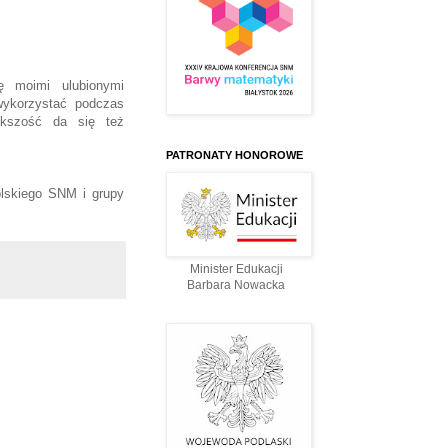
ę moimi ulubionymi
wykorzystać podczas
ększość da się też
PATRONATY HONOROWE
lskiego SNM i grupy
Minister Edukacji
Barbara Nowacka