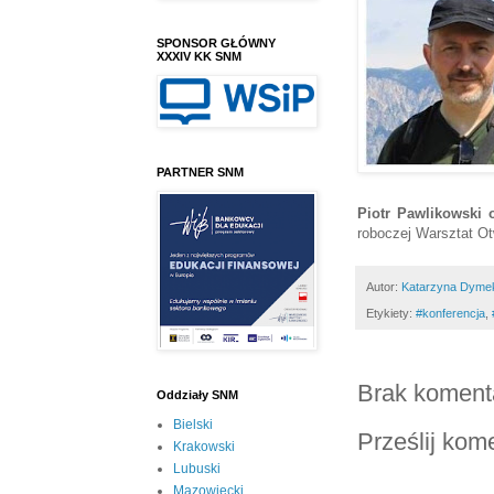
SPONSOR GŁÓWNY
XXXIV KK SNM
PARTNER SNM
Piotr Pawlikowski
o
roboczej Warsztat Ot
Autor:
Katarzyna Dyme
Etykiety:
#konferencja
,
Brak koment
Oddziały SNM
Bielski
Prześlij kom
Krakowski
Lubuski
Mazowiecki