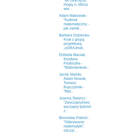
"Bo zwyciężyć
mogą ci, którzy
wie...
Adam Makowski -
"Kuferek
matematyczny -
jak zainte...
Barbara Dubiecka-
Kruk z grupą
projektową
„oGRAJmat...
Elżbieta Maciak,
Krystyna
Pastuszka -
"Walentynkow...
Jacek Stańdo,
Adam Nowak,
Tomasz
Kopczyński -
"Mat...
Joanna Świercz -
"Zwyczajny/niez
wyczajny tydzień
z...
Bronisław Pabich -
"Odkrywanie
matematyki",
odczyt...