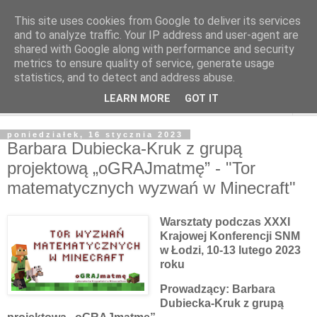
This site uses cookies from Google to deliver its services
and to analyze traffic. Your IP address and user-agent are
shared with Google along with performance and security
metrics to ensure quality of service, generate usage
statistics, and to detect and address abuse.
LEARN MORE
GOT IT
▼
poniedziałek, 16 stycznia 2023
Barbara Dubiecka-Kruk z grupą
projektową „oGRAJmatmę” - "Tor
matematycznych wyzwań w Minecraft"
Warsztaty podczas XXXI
Krajowej Konferencji SNM
w Łodzi, 10-13 lutego 2023
roku
Prowadzący: Barbara
Dubiecka-Kruk z grupą