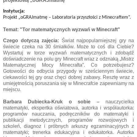
projektową „oGRAJmatmę”
Instytucja:
Projekt „oGRAJmatmę – Laboratoria przyszłości z Minecraftem”.
Temat:
"Tor matematycznych wyzwań w Minecraft"
Czego dotyczą zajęcia:
Świat najpopularniejszej gry na
świecie czeka na 30 śmiałków. Może to coś dla Ciebie?
Wystartuj w torze wyzwań matematycznych i zdobądź
doświadczenie na polu gry Minecraft wraz z odznaką „Mistrz
Matematycznej Mocy Minecrafta”. Co potrzebujesz?
Gotowości do odbycia przygody w sześciennym świecie,
ciekawości tej gry oraz chęci dobrej zabawy. Resztę wraz z
umiejętnością poruszania się w Minecrafcie zapewniamy na
miejscu.
Barbara Dubiecka-Kruk o sobie
–
n
auczycielka
matematyki, ekspertka oświatowa, autorka i współautorka:
programów nauczania, podręczników do matematyki i
publikacji metodycznych, programów rozwojowych i
szkoleń, diagnoz i próbnych arkuszy egzaminacyjnych z
matematyki; trenerka edukacyjna i edukatorka. Autorka