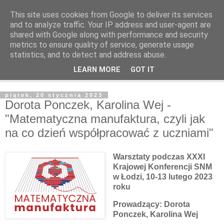
This site uses cookies from Google to deliver its services
and to analyze traffic. Your IP address and user-agent are
shared with Google along with performance and security
metrics to ensure quality of service, generate usage
statistics, and to detect and address abuse.
LEARN MORE
GOT IT
▼
piątek, 20 stycznia 2023
Dorota Ponczek, Karolina Wej -
"Matematyczna manufaktura, czyli jak
na co dzień współpracować z uczniami"
Warsztaty podczas XXXI
Krajowej Konferencji SNM
w Łodzi, 10-13 lutego 2023
roku
Prowadzący: Dorota
Ponczek, Karolina Wej