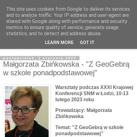
This site uses cookies from Google to deliver its services
and to analyze traffic. Your IP address and user-agent are
shared with Google along with performance and security
metrics to ensure quality of service, generate usage
statistics, and to detect and address abuse.
LEARN MORE
GOT IT
▼
poniedziałek, 2 stycznia 2023
Małgorzata Zbińkowska - "Z GeoGebrą
w szkole ponadpodstawowej"
Warsztaty podczas XXXI Krajowej
Konferencji SNM w Łodzi, 10-13
lutego 2023 roku
Prowadzący: Małgorzata
Zbińkowska
Temat:
"Z GeoGebrą w szkole
ponadpodstawowej”