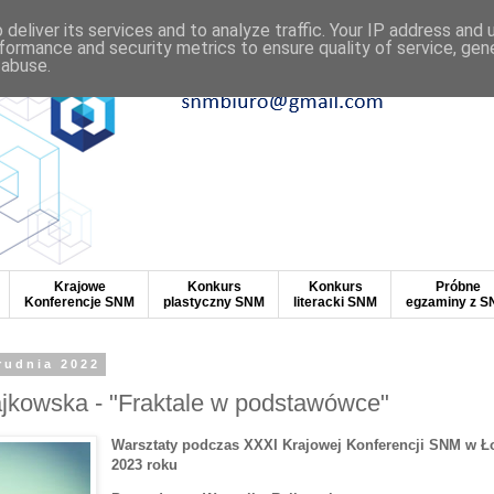
deliver its services and to analyze traffic. Your IP address and
formance and security metrics to ensure quality of service, ge
 abuse.
Krajowe
Konkurs
Konkurs
Próbne
Konferencje SNM
plastyczny SNM
literacki SNM
egzaminy z 
rudnia 2022
jkowska - "Fraktale w podstawówce"
Warsztaty podczas XXXI Krajowej Konferencji SNM w Ło
2023 roku