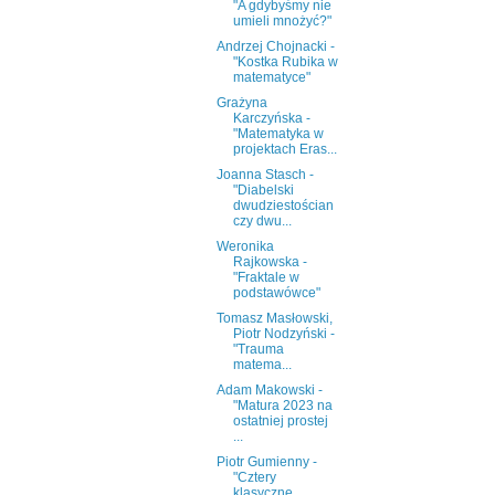
"A gdybyśmy nie
umieli mnożyć?"
Andrzej Chojnacki -
"Kostka Rubika w
matematyce"
Grażyna
Karczyńska -
"Matematyka w
projektach Eras...
Joanna Stasch -
"Diabelski
dwudziestościan
czy dwu...
Weronika
Rajkowska -
"Fraktale w
podstawówce"
Tomasz Masłowski,
Piotr Nodzyński -
"Trauma
matema...
Adam Makowski -
"Matura 2023 na
ostatniej prostej
...
Piotr Gumienny -
"Cztery
klasyczne