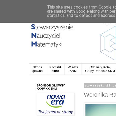
This site uses cookies from Google to 
are shared with Google along with per
statistics, and to detect and address
Strona
Kontakt
Władze
Oddziały, Koła,
główna
biuro
SNM
Grupy Robocze SNM
SPONSOR GŁÓWNY
czwartek, 29 g
XXXIV KK SNM
Weronika Ra