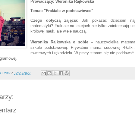
Prowadzący: Weronika Rajkowska
Temat:
"Fraktale w podstawówce”
Czego dotyczą zajęcia:
Jak pokazać dzieciom najp
matematyki? Fraktale na lekcjach nie tylko zainteresują u
królowej nauk, ale wiele nauczą.
Weronika Rajkowska
o sobie –
n
auczycielka matema
szkole podstawowej. Prywatnie mama cudownej 4-łatki
rowerowych i rękodzieła. W pracy staram się nie poddawać 
gramowej.
k-Polek
o
12/29/2022
arzy:
entarz