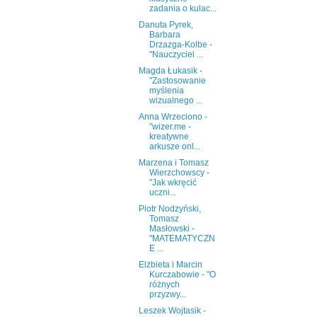
zadania o kulac...
Danuta Pyrek,
Barbara
Drzazga-Kolbe -
"Nauczyciel ...
Magda Łukasik -
"Zastosowanie
myślenia
wizualnego ...
Anna Wrzeciono -
"wizer.me -
kreatywne
arkusze onl...
Marzena i Tomasz
Wierzchowscy -
"Jak wkręcić
uczni...
Piotr Nodzyński,
Tomasz
Masłowski -
"MATEMATYCZN
E ...
Elżbieta i Marcin
Kurczabowie - "O
różnych
przyzwy...
Leszek Wojtasik -