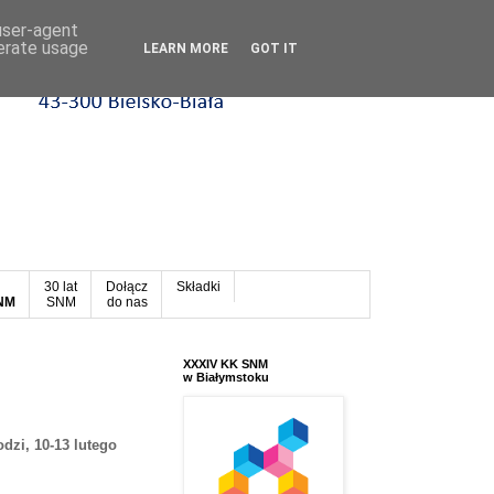
 user-agent
nerate usage
LEARN MORE
GOT IT
30 lat
Dołącz
Składki
SNM
SNM
do nas
XXXIV KK SNM
w Białymstoku
dzi, 10-13 lutego