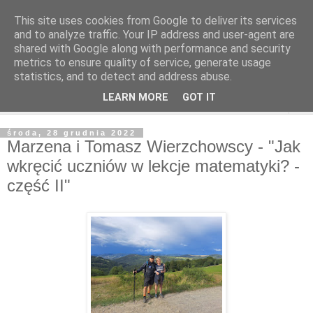
This site uses cookies from Google to deliver its services
and to analyze traffic. Your IP address and user-agent are
shared with Google along with performance and security
metrics to ensure quality of service, generate usage
statistics, and to detect and address abuse.
LEARN MORE
GOT IT
▼
środa, 28 grudnia 2022
Marzena i Tomasz Wierzchowscy - "Jak
wkręcić uczniów w lekcje matematyki? -
część II"