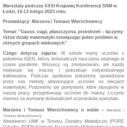
Warsztaty podczas XXXI Krajowej Konferencji SNM w
Łodzi, 10-13 lutego 2023 roku
Prowadzący: Marzena i Tomasz Wierzchowscy
Temat:
"Gauss, ciągi, płaszczyzna, przestrzeń – łączymy
różne działy matematyki rozwiązując jeden problem w
różnych grupach wiekowych”
Czego dotyczą zajęcia:
W szkole mamy uczniów z
pokolenia iGEN, którzy doświadczyli nauczania zdalnego w
czasie pandemii. Wszyscy są zmotywowani, ale każdy
motywuje się inaczej i potrzebuje indywidualnego
traktowania. Podczas spotkania pokażemy sprawdzone
przez nas metody aktywizujące uczniów na lekcjach
matematyki. Podzielimy się pomysłami, które stosujemy w
naszej pracy, przygotowując uczniów do matury. Liczymy
również na wymianę doświadczeń uczestników warsztatu.
Marzena i Tomasz Wierzchowscy
o sobie
–
Marzena i 
Tomasz Wierzchowscy
Absolwenci UMK w Toruniu, Doradcy Metodyczni (PORE
Giżycko, PODN Kętrzyn), Nauczyciele Matematyki w Liceum