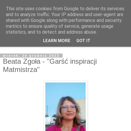
This site uses cookies from Google to deliver its services
and to analyze traffic. Your IP address and user-agent are
shared with Google along with performance and security
metrics to ensure quality of service, generate usage
statistics, and to detect and address abuse.
LEARN MORE
GOT IT
▼
wtorek, 20 grudnia 2022
Beata Zgoła - "Garść inspiracji
Matmistrza"