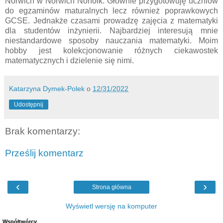
Norwich w Norwich Norfolk. Głównie przygotowuję uczniów
do egzaminów maturalnych lecz również poprawkowych
GCSE. Jednakże czasami prowadzę zajęcia z matematyki
dla studentów inżynierii. Najbardziej interesują mnie
niestandardowe sposoby nauczania matematyki. Moim
hobby jest kolekcjonowanie różnych ciekawostek
matematycznych i dzielenie się nimi.
Katarzyna Dymek-Polek
o
12/31/2022
Udostępnij
Brak komentarzy:
Prześlij komentarz
‹
›
Strona główna
Wyświetl wersję na komputer
Współtwórcy