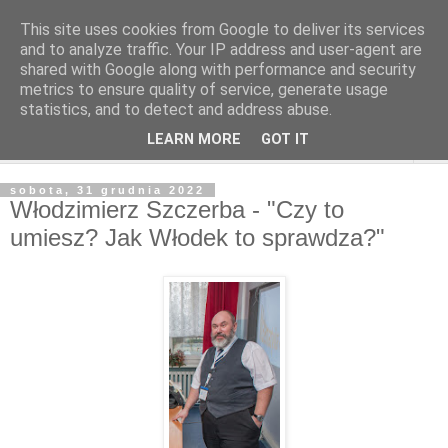
This site uses cookies from Google to deliver its services
and to analyze traffic. Your IP address and user-agent are
shared with Google along with performance and security
metrics to ensure quality of service, generate usage
statistics, and to detect and address abuse.
LEARN MORE
GOT IT
▼
sobota, 31 grudnia 2022
Włodzimierz Szczerba - "Czy to
umiesz? Jak Włodek to sprawdza?"